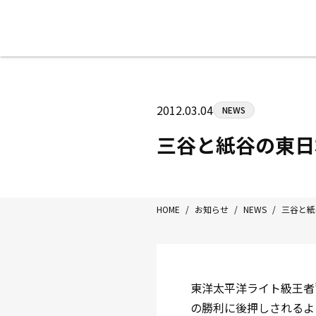
八王子中屋ボクシングジム
〒192-0072 東京都八王子市南町3-8
2012.03.04
NEWS
Tel/Fax：042-622-7222
営業時間：月〜土 14:00〜22:00 / 日・祝
三谷と紙谷の東日
HOME
/
お知らせ
/
NEWS
/
三谷と紙
東洋太平洋ライト級王者
の勝利に後押しされるよ