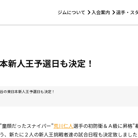
ジムについて
入会案内
選手・ス
HOME
ジムについて
トレーニング
見学・1日体験
 第2原嶋ビル1F
トレーニング
アマ・スパー各大会・キッズ
法人会員について
アマ・スパー各大会・キッズ
 14:00〜19:00
本新人王予選日も決定！
選手・スタッフ
谷の東日本新人王予選日も決定！
”童顔だったスナイパー”
荒川仁人
選手の初防衛＆Ａ級に昇格”
う、新たに２人の新人王挑戦者達の試合日程も決定致しました