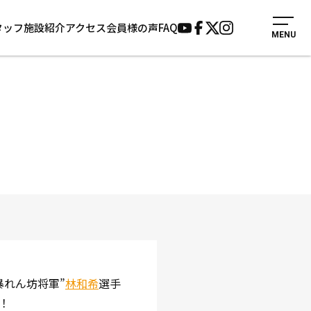
タッフ
施設紹介
アクセス
会員様の声
FAQ
MENU
入会案内
会員様の声
見学・1日体験
よくあるご質問
法人会員について
お知らせ
施設紹介
サポーター募集
アクセス
お問い合わせ
個人情報保護方針
暴れん坊将軍”
林和希
選手
！