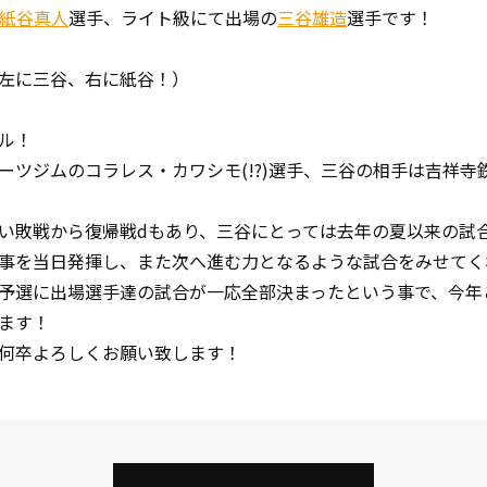
紙谷真人
選手、ライト級にて出場の
三谷雄造
選手です！
左に三谷、右に紙谷！）
ル！
ツジムのコラレス・カワシモ(!?)選手、三谷の相手は吉祥寺
敗戦から復帰戦dもあり、三谷にとっては去年の夏以来の試
事を当日発揮し、また次へ進む力となるような試合をみせてく
予選に出場選手達の試合が一応全部決まったという事で、今年
ます！
何卒よろしくお願い致します！