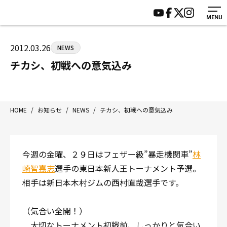
MENU
HOME
施設紹介
ジムについて
アクセス
2012.03.26
NEWS
トレーニング
会員様の声
チカシ、初戦への意気込み
アマ・スパー各大会・キッズ
よくあるご質問
選手・スタッフ
お知らせ
入会案内
サポーター募集
HOME
/
お知らせ
/
NEWS
/
チカシ、初戦への意気込み
見学・1日体験
お問い合わせ
法人会員について
個人情報保護方針
今週の金曜、２９日はフェザー級”暴走機関車”
林
八王子中屋ボクシングジム
崎智嘉志
選手の東日本新人王トーナメント予選。
〒192-0072 東京都八王子市南町3-8 第2原嶋ビル1F
相手は新日本木村ジムの西村直哉選手です。
Tel/Fax：042-622-7222
営業時間：月〜土 14:00〜22:00 / 日・祝 14:00〜19:00
（気合い全開！）
大切なトーナメント初戦前、しっかりと気合い