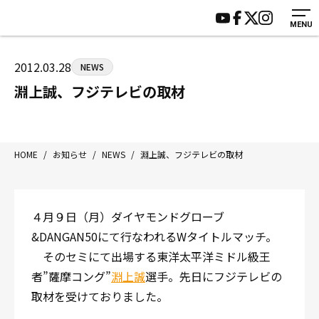
MENU
HOME
施設紹介
ジムについて
アクセス
2012.03.28
NEWS
トレーニング
会員様の声
淵上誠、フジテレビの取材
アマ・スパー各大会・キッズ
よくあるご質問
選手・スタッフ
お知らせ
入会案内
サポーター募集
HOME
/
お知らせ
/
NEWS
/
淵上誠、フジテレビの取材
見学・1日体験
お問い合わせ
法人会員について
個人情報保護方針
４月９日（月）ダイヤモンドグローブ
八王子中屋ボクシングジム
&DANGAN50にて行なわれるWタイトルマッチ。
〒192-0072 東京都八王子市南町3-8 第2原嶋ビル1F
そのセミにて出場する東洋太平洋ミドル級王
Tel/Fax：042-622-7222
者”薩摩コング”
淵上誠
選手。先日にフジテレビの
営業時間：月〜土 14:00〜22:00 / 日・祝 14:00〜19:00
取材を受けておりました。