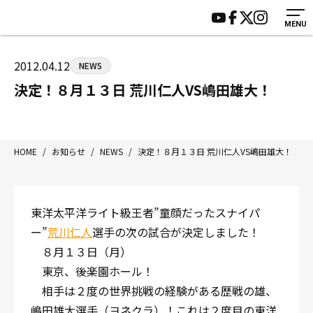
MENU
HOME
施設紹介
ジムについて
アクセス
2012.04.12
NEWS
トレーニング
会員様の声
決定！８月１３日 荒川仁人VS嶋田雄大！
アマ・スパー各大会・キッズ
よくあるご質問
選手・スタッフ
お知らせ
入会案内
サポーター募集
HOME
/
お知らせ
/
NEWS
/
決定！８月１３日 荒川仁人VS嶋田雄大！
見学・1日体験
お問い合わせ
法人会員について
個人情報保護方針
東洋太平洋ライト級王者”童顔だったスナイパ
八王子中屋ボクシングジム
ー”
荒川仁人
選手の次の試合が決定しました！
〒192-0072 東京都八王子市南町3-8 第2原嶋ビル1F
８月１３日（月）
Tel/Fax：042-622-7222
東京、後楽園ホール！
営業時間：月〜土 14:00〜22:00 / 日・祝 14:00〜19:00
相手は２度の世界挑戦の経験がある歴戦の雄、
嶋田雄大選手（ヨネクラ）！これは２度目の東洋