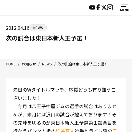
MENU
HOME
施設紹介
ジムについて
アクセス
2012.04.16
NEWS
トレーニング
会員様の声
次の試合は東日本新人王予選！
アマ・スパー各大会・キッズ
よくあるご質問
選手・スタッフ
お知らせ
入会案内
サポーター募集
HOME
/
お知らせ
/
NEWS
/
次の試合は東日本新人王予選！
見学・1日体験
お問い合わせ
法人会員について
個人情報保護方針
先日のWタイトルマッチ、応援どうも有り難うご
八王子中屋ボクシングジム
ざいました！
〒192-0072 東京都八王子市南町3-8 第2原嶋ビル1F
今月は八王子中屋ジムの選手の試合はありませ
Tel/Fax：042-622-7222
んが、来月には沢山の試合が控えております！そ
営業時間：月〜土 14:00〜22:00 / 日・祝 14:00〜19:00
の先陣を切るのが東日本新人王予選第１試合目を
行なうバンタム級の
紙谷真人
選手とライト級の
三