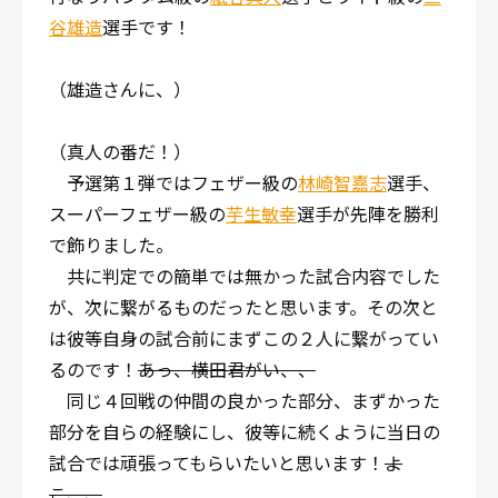
谷雄造
選手です！
（雄造さんに、）
（真人の番だ！）
予選第１弾ではフェザー級の
林崎智嘉志
選手、
スーパーフェザー級の
芋生敏幸
選手が先陣を勝利
で飾りました。
共に判定での簡単では無かった試合内容でした
が、次に繋がるものだったと思います。その次と
は彼等自身の試合前にまずこの２人に繋がってい
るのです！
あっ、横田君がい、、
同じ４回戦の仲間の良かった部分、まずかった
部分を自らの経験にし、彼等に続くように当日の
試合では頑張ってもらいたいと思います！
よ
こ、、