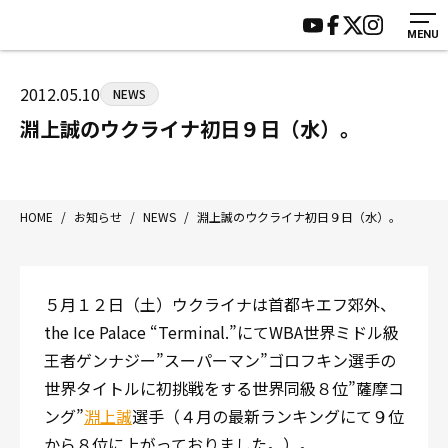
MENU
HOME
施設紹介
ジムについて
アクセス
2012.05.10
NEWS
トレーニング
会員様の声
淵上誠のウクライナ初日９日（水）。
アマ・スパー各大会・キッズ
よくあるご質問
選手・スタッフ
お知らせ
入会案内
サポーター募集
HOME
/
お知らせ
/
NEWS
/
淵上誠のウクライナ初日９日（水）。
見学・1日体験
お問い合わせ
法人会員について
個人情報保護方針
５月１２日（土）ウクライナは首都キエフ郊外、
八王子中屋ボクシングジム
the Ice Palace “Terminal.”にてWBA世界ミドル級
〒192-0072 東京都八王子市南町3-8 第2原嶋ビル1F
王者ゲンナジー”スーパーマン”ゴロフキン選手の
Tel/Fax：042-622-7222
世界タイトルに初挑戦をする世界同級８位”薩摩コ
営業時間：月〜土 14:00〜22:00 / 日・祝 14:00〜19:00
ング”
淵上誠
選手（４月の最新ランキングにて９位
から８位に上がっておりました。）。