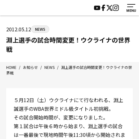
MENU
HOME
施設紹介
ジムについて
アクセス
2012.05.12
NEWS
トレーニング
会員様の声
淵上選手の試合時間変更！ウクライナの世界
アマ・スパー各大会・キッズ
よくあるご質問
戦
選手・スタッフ
お知らせ
入会案内
サポーター募集
HOME
/
お知らせ
/
NEWS
/
淵上選手の試合時間変更！ウクライナの世
界戦
見学・1日体験
お問い合わせ
法人会員について
個人情報保護方針
八王子中屋ボクシングジム
５月12日（土）ウクライナにて行なわれる、淵上
〒192-0072 東京都八王子市南町3-8 第2原嶋ビル1F
誠選手のWBA世界ミドル級タイトル初挑戦。
Tel/Fax：042-622-7222
その試合開始時間が、変更になりました。
営業時間：月〜土 14:00〜22:00 / 日・祝 14:00〜19:00
第１試合は午後６時から始まり、淵上選手の試合
は一番最後で現地時間午後11:30頃から開始されま