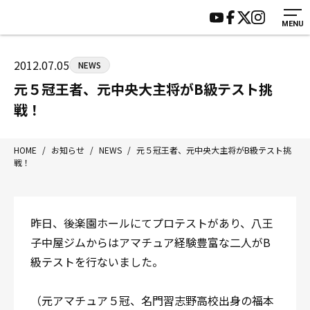
MENU
HOME
施設紹介
ジムについて
アクセス
2012.07.05
NEWS
トレーニング
会員様の声
元５冠王者、元中央大主将がB級テスト挑
アマ・スパー各大会・キッズ
よくあるご質問
戦！
選手・スタッフ
お知らせ
入会案内
サポーター募集
HOME
/
お知らせ
/
NEWS
/
元５冠王者、元中央大主将がB級テスト挑
戦！
見学・1日体験
お問い合わせ
法人会員について
個人情報保護方針
八王子中屋ボクシングジム
昨日、後楽園ホールにてプロテストがあり、八王
〒192-0072 東京都八王子市南町3-8 第2原嶋ビル1F
子中屋ジムからはアマチュア経験豊富な二人がB
Tel/Fax：042-622-7222
級テストを行ないました。
営業時間：月〜土 14:00〜22:00 / 日・祝 14:00〜19:00
（元アマチュア５冠、名門習志野高校出身の福本