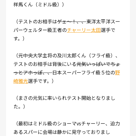
祥馬くん（ミドル級））
（テストのお相手は
ゲェ〜！、、
東洋太平洋スー
パーウェルター級王者の
チャーリー太田
選手で
す。）
（元中央大学主将の及川太郎くん（フライ級）、
テストのお相手は背後にいる
元気いっぱいでちょ
っとアホっぽ、、
日本スーパーフライ級５位の
野
崎雅光
選手です。）
（まさの元気に率いられテスト開始となりまし
た。）
（最初はミドル級のショーマvsチャーリー、迫力
あるスパーに会場は静かに見守っておりまし