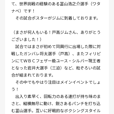
て、世界挑戦の経験のある冨山浩之介選手（ワタ
ナベ）です！
その試合ポスターがジムに到着しております。
（まさが何人もいる！戸高ジムさん、ありがとう
ございました！）
試合ではまさが初めて同興行に出場した際に対
戦したガンバレ将太選手（戸高）、またフィリピ
ンにてＷＢＣフェザー級ユース・シルバー現王者
となった岩井大選手（三迫）など、粒ぞろいの試
合が組まれております。
その中でもやはり注目はメインイベントでしょ
う！
出入り素早く、回転力のある連打が持ち味のま
さと、縦横無尽に動け、鋭さあるパンチを打ち込
む冨山選手。互いに好戦的なボクシングスタイル