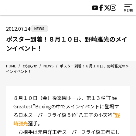
MENU
HOME
施設紹介
ジムについて
アクセス
2012.07.14
NEWS
トレーニング
会員様の声
ポスター到着！８月１０日、野崎雅光のメイ
アマ・スパー各大会・キッズ
よくあるご質問
ンイベント！
選手・スタッフ
お知らせ
入会案内
サポーター募集
HOME
/
お知らせ
/
NEWS
/
ポスター到着！８月１０日、野崎雅光のメ
インイベント！
見学・1日体験
お問い合わせ
法人会員について
個人情報保護方針
八王子中屋ボクシングジム
８月１０日（金）後楽園ホール、第１３弾”The
〒192-0072 東京都八王子市南町3-8 第2原嶋ビル1F
Greatest”Boxingの中でメインイベントに登場す
Tel/Fax：042-622-7222
る日本スーパーフライ級５位”八王子の小天狗”
野
営業時間：月〜土 14:00〜22:00 / 日・祝 14:00〜19:00
崎雅光
選手。
お相手は元東洋王者スーパーフライ級王者にし