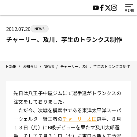
MENU
HOME
施設紹介
ジムについて
アクセス
2012.07.20
NEWS
トレーニング
会員様の声
チャーリー、及川、芋生のトランクス制作
アマ・スパー各大会・キッズ
よくあるご質問
選手・スタッフ
お知らせ
入会案内
サポーター募集
HOME
/
お知らせ
/
NEWS
/
チャーリー、及川、芋生のトランクス制作
見学・1日体験
お問い合わせ
法人会員について
個人情報保護方針
先日は八王子中屋ジムにて選手達がトランクスの
八王子中屋ボクシングジム
注文をしておりました。
〒192-0072 東京都八王子市南町3-8 第2原嶋ビル1F
ただ今、次戦を模索中である東洋太平洋スーパ
Tel/Fax：042-622-7222
ーウェルター級王者の
チャーリー太田
選手、８月
営業時間：月〜土 14:00〜22:00 / 日・祝 14:00〜19:00
１３日（月）にB級デビューを果たす及川太郎選
手、そして７月３１日（火）に東日本新人王予選