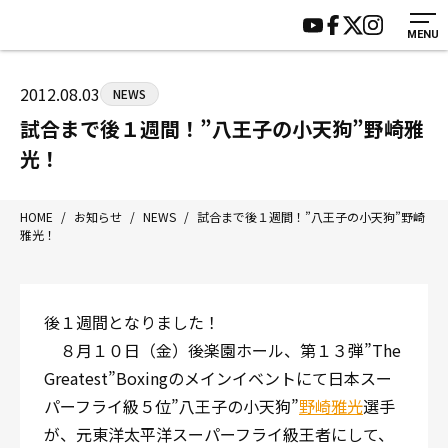
MENU
HOME
施設紹介
ジムについて
アクセス
2012.08.03
NEWS
トレーニング
会員様の声
試合まで後１週間！”八王子の小天狗”野崎雅
アマ・スパー各大会・キッズ
よくあるご質問
光！
選手・スタッフ
お知らせ
入会案内
サポーター募集
HOME
/
お知らせ
/
NEWS
/
試合まで後１週間！”八王子の小天狗”野崎
雅光！
見学・1日体験
お問い合わせ
法人会員について
個人情報保護方針
八王子中屋ボクシングジム
後１週間となりました！
〒192-0072 東京都八王子市南町3-8 第2原嶋ビル1F
８月１０日（金）後楽園ホール、第１３弾”The
Tel/Fax：042-622-7222
Greatest”Boxingのメインイベントにて日本スー
営業時間：月〜土 14:00〜22:00 / 日・祝 14:00〜19:00
パーフライ級５位”八王子の小天狗”
野崎雅光
選手
が、元東洋太平洋スーパーフライ級王者にして、