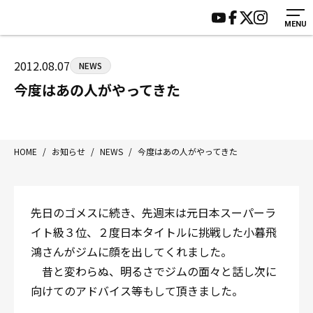
MENU
HOME
施設紹介
ジムについて
アクセス
2012.08.07
NEWS
トレーニング
会員様の声
今度はあの人がやってきた
アマ・スパー各大会・キッズ
よくあるご質問
選手・スタッフ
お知らせ
入会案内
サポーター募集
HOME
/
お知らせ
/
NEWS
/
今度はあの人がやってきた
見学・1日体験
お問い合わせ
法人会員について
個人情報保護方針
先日のゴメスに続き、先週末は元日本スーパーラ
八王子中屋ボクシングジム
イト級３位、２度日本タイトルに挑戦した小暮飛
〒192-0072 東京都八王子市南町3-8 第2原嶋ビル1F
鴻さんがジムに顔を出してくれました。
Tel/Fax：042-622-7222
昔と変わらぬ、明るさでジムの面々と話し次に
営業時間：月〜土 14:00〜22:00 / 日・祝 14:00〜19:00
向けてのアドバイス等もして頂きました。