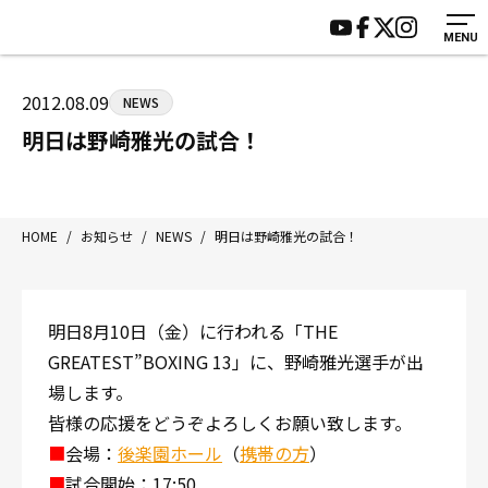
MENU
HOME
施設紹介
ジムについて
アクセス
2012.08.09
NEWS
トレーニング
会員様の声
明日は野崎雅光の試合！
アマ・スパー各大会・キッズ
よくあるご質問
選手・スタッフ
お知らせ
入会案内
サポーター募集
HOME
/
お知らせ
/
NEWS
/
明日は野崎雅光の試合！
見学・1日体験
お問い合わせ
法人会員について
個人情報保護方針
明日8月10日（金）に行われる「THE
八王子中屋ボクシングジム
GREATEST”BOXING 13」に、野崎雅光選手が出
〒192-0072 東京都八王子市南町3-8 第2原嶋ビル1F
場します。
Tel/Fax：042-622-7222
皆様の応援をどうぞよろしくお願い致します。
営業時間：月〜土 14:00〜22:00 / 日・祝 14:00〜19:00
■
会場：
後楽園ホール
（
携帯の方
）
■
試合開始：17:50