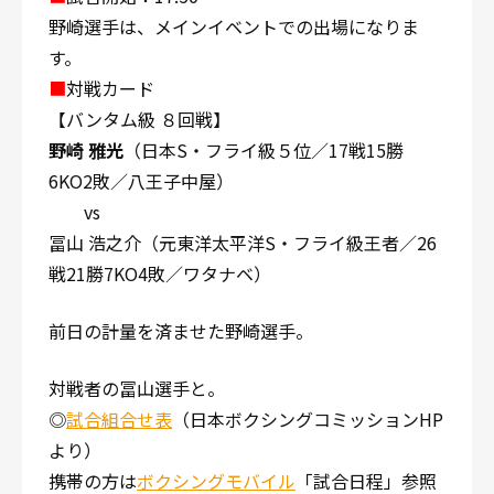
野崎選手は、メインイベントでの出場になりま
す。
■
対戦カード
【バンタム級 ８回戦】
野崎 雅光
（日本S・フライ級５位／17戦15勝
6KO2敗／八王子中屋）
vs
冨山 浩之介（元東洋太平洋S・フライ級王者／26
戦21勝7KO4敗／ワタナベ）
前日の計量を済ませた野崎選手。
対戦者の冨山選手と。
◎
試合組合せ表
（日本ボクシングコミッションHP
より）
携帯の方は
ボクシングモバイル
「試合日程」参照