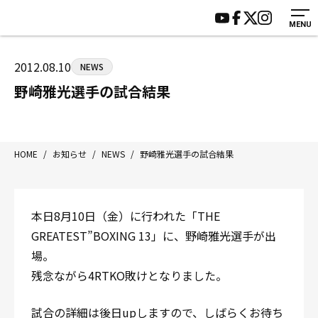
MENU
HOME
施設紹介
ジムについて
アクセス
2012.08.10
NEWS
トレーニング
会員様の声
野崎雅光選手の試合結果
アマ・スパー各大会・キッズ
よくあるご質問
選手・スタッフ
お知らせ
入会案内
サポーター募集
HOME
/
お知らせ
/
NEWS
/
野崎雅光選手の試合結果
見学・1日体験
お問い合わせ
法人会員について
個人情報保護方針
本日8月10日（金）に行われた「THE
八王子中屋ボクシングジム
GREATEST”BOXING 13」に、野崎雅光選手が出
〒192-0072 東京都八王子市南町3-8 第2原嶋ビル1F
場。
Tel/Fax：042-622-7222
残念ながら4RTKO敗けとなりました。
営業時間：月〜土 14:00〜22:00 / 日・祝 14:00〜19:00
試合の詳細は後日upしますので、しばらくお待ち