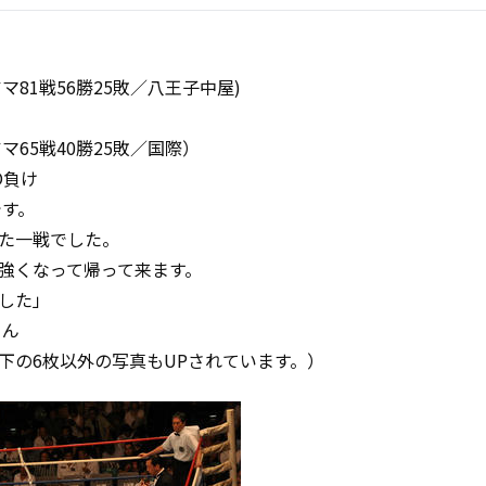
マ81戦56勝25敗／八王子中屋)
マ65戦40勝25敗／国際）
O負け
です。
た一戦でした。
強くなって帰って来ます。
した」
さん
下の6枚以外の写真もUPされています。）