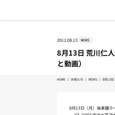
八王子中屋ボクシングジム
〒192-0072 東京都八王子市南町3-8
2012.08.15
NEWS
Tel/Fax：042-622-7222
営業時間：月〜土 14:00〜22:00 / 日・祝
8月13日 荒川
と動画）
HOME
/
お知らせ
/
NEWS
/
8月13
8月13日（月）後楽園