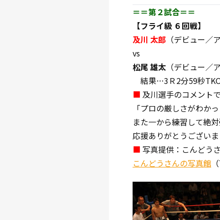
＝＝第２試合＝＝
【フライ級 ６回戦】
及川 太郎
（デビュー／ア
vs
松尾 雄太
（デビュー／ア
結果…3Ｒ2分59秒TK
■
及川選手のコメント
「プロの厳しさがわかっ
また一から練習して絶対
応援ありがとうございま
■
写真提供：こんどう
こんどうさんの写真館
（