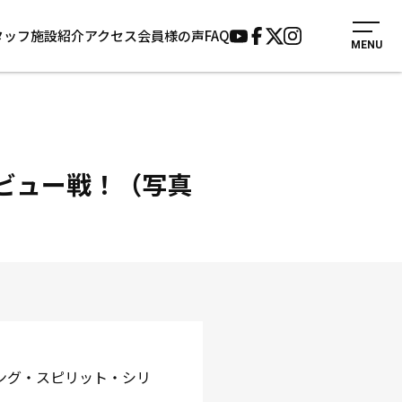
タッフ
施設紹介
アクセス
会員様の声
FAQ
MENU
入会案内
会員様の声
見学・1日体験
よくあるご質問
法人会員について
お知らせ
施設紹介
サポーター募集
デビュー戦！（写真
アクセス
お問い合わせ
個人情報保護方針
ィング・スピリット・シリ