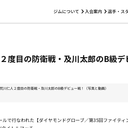
ジムについて
入会案内
選手・ス
HOME
ジムについて
トレーニング
見学・1日体験
 第2原嶋ビル1F
トレーニング
アマ・スパー各大会・キッズ
法人会員について
アマ・スパー各大会・キッズ
 14:00〜19:00
仁人２度目の防衛戦・及川太郎のB級
選手・スタッフ
日 荒川仁人２度目の防衛戦・及川太郎のB級デビュー戦！（写真と動画）
ホールで行なわれた【ダイヤモンドグローブ／第35回ファイテ