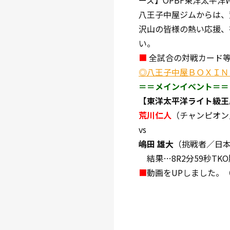
ーズ】OPBF東洋太平洋
八王子中屋ジムからは、
沢山の皆様の熱い応援、
い。
■
全試合の対戦カード
◎八王子中屋ＢＯＸＩＮ
＝＝メインイベント＝＝
【東洋太平洋ライト級王座
荒川仁人
（チャンピオン／
vs
嶋田 雄大
（挑戦者／日本同
結果…8R2分59秒TK
■
動画をUPしました。