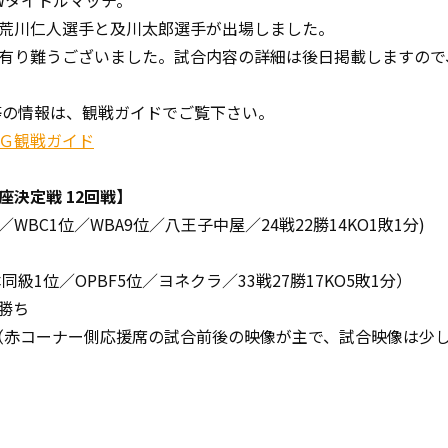
Wタイトルマッチ。
荒川仁人選手と及川太郎選手が出場しました。
有り難うございました。試合内容の詳細は後日掲載しますので
等の情報は、観戦ガイドでご覧下さい。
Ｇ観戦ガイド
決定戦 12回戦】
WBC1位／WBA9位／八王子中屋／24戦22勝14KO1敗1分)
級1位／OPBF5位／ヨネクラ／33戦27勝17KO5敗1分）
O勝ち
（赤コーナー側応援席の試合前後の映像が主で、試合映像は少