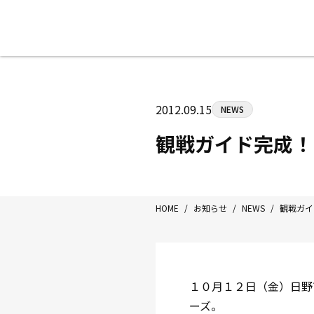
八王子中屋ボクシングジム
〒192-0072 東京都八王子市南町3-8
2012.09.15
NEWS
Tel/Fax：042-622-7222
営業時間：月〜土 14:00〜22:00 / 日・祝
観戦ガイド完成！
HOME
/
お知らせ
/
NEWS
/
観戦ガイ
１０月１２日（金）日野
ーズ。