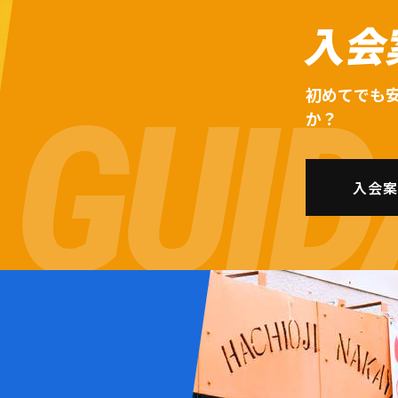
入会
初めてでも
か？
入会案