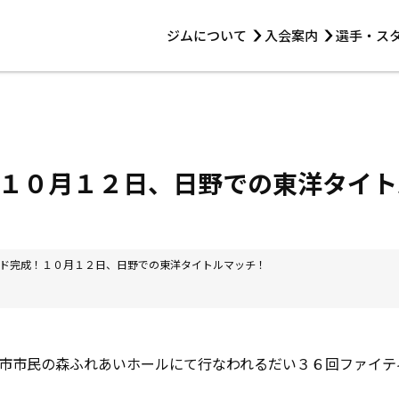
ジムについて
入会案内
選手・ス
HOME
ジムについて
トレーニング
見学・1日体験
 第2原嶋ビル1F
トレーニング
アマ・スパー各大会・キッズ
法人会員について
アマ・スパー各大会・キッズ
 14:00〜19:00
１０月１２日、日野での東洋タイト
選手・スタッフ
ド完成！１０月１２日、日野での東洋タイトルマッチ！
市市民の森ふれあいホールにて行なわれるだい３６回ファイテ