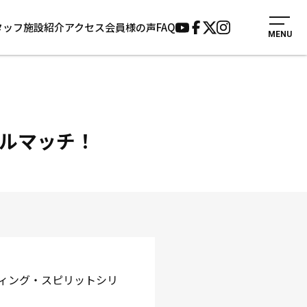
タッフ
施設紹介
アクセス
会員様の声
FAQ
MENU
入会案内
会員様の声
見学・1日体験
よくあるご質問
法人会員について
お知らせ
施設紹介
サポーター募集
ルマッチ！
アクセス
お問い合わせ
個人情報保護方針
ィング・スピリットシリ