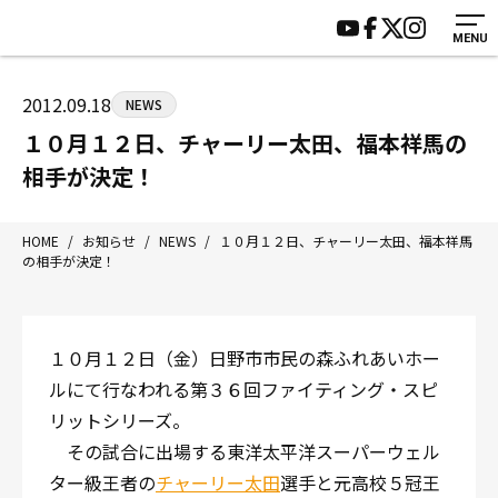
MENU
HOME
施設紹介
ジムについて
アクセス
2012.09.18
NEWS
トレーニング
会員様の声
１０月１２日、チャーリー太田、福本祥馬の
アマ・スパー各大会・キッズ
よくあるご質問
相手が決定！
選手・スタッフ
お知らせ
入会案内
サポーター募集
HOME
/
お知らせ
/
NEWS
/
１０月１２日、チャーリー太田、福本祥馬
の相手が決定！
見学・1日体験
お問い合わせ
法人会員について
個人情報保護方針
八王子中屋ボクシングジム
１０月１２日（金）日野市市民の森ふれあいホー
〒192-0072 東京都八王子市南町3-8 第2原嶋ビル1F
ルにて行なわれる第３６回ファイティング・スピ
Tel/Fax：042-622-7222
リットシリーズ。
営業時間：月〜土 14:00〜22:00 / 日・祝 14:00〜19:00
その試合に出場する東洋太平洋スーパーウェル
ター級王者の
チャーリー太田
選手と元高校５冠王