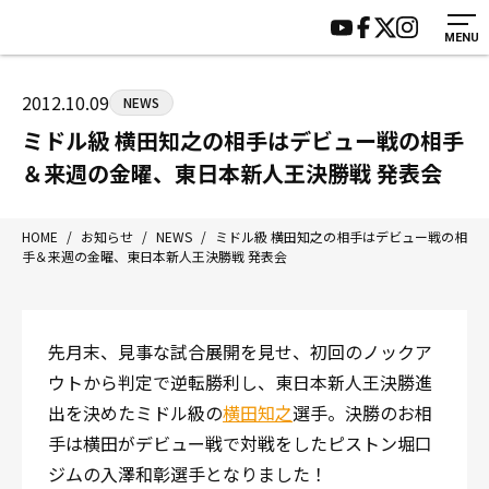
MENU
HOME
施設紹介
ジムについて
アクセス
2012.10.09
NEWS
トレーニング
会員様の声
ミドル級 横田知之の相手はデビュー戦の相手
アマ・スパー各大会・キッズ
よくあるご質問
＆来週の金曜、東日本新人王決勝戦 発表会
選手・スタッフ
お知らせ
入会案内
サポーター募集
HOME
/
お知らせ
/
NEWS
/
ミドル級 横田知之の相手はデビュー戦の相
手＆来週の金曜、東日本新人王決勝戦 発表会
見学・1日体験
お問い合わせ
法人会員について
個人情報保護方針
八王子中屋ボクシングジム
先月末、見事な試合展開を見せ、初回のノックア
〒192-0072 東京都八王子市南町3-8 第2原嶋ビル1F
ウトから判定で逆転勝利し、東日本新人王決勝進
Tel/Fax：042-622-7222
出を決めたミドル級の
横田知之
選手。決勝のお相
営業時間：月〜土 14:00〜22:00 / 日・祝 14:00〜19:00
手は横田がデビュー戦で対戦をしたピストン堀口
ジムの入澤和彰選手となりました！