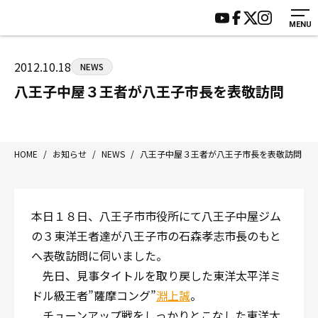
MENU
HOME
施設紹介
ジムについて
アクセス
2012.10.18
NEWS
トレーニング
会員様の声
八王子中屋３王者が八王子市長を表敬訪問
アマ・スパー各大会・キッズ
よくあるご質問
選手・スタッフ
お知らせ
入会案内
サポーター募集
HOME
/
お知らせ
/
NEWS
/
八王子中屋３王者が八王子市長を表敬訪問
見学・1日体験
お問い合わせ
法人会員について
個人情報保護方針
本日１８日、八王子市市役所にて八王子中屋ジム
八王子中屋ボクシングジム
の３東洋王者達が八王子市の石森孝志市長のもと
〒192-0072 東京都八王子市南町3-8 第2原嶋ビル1F
へ表敬訪問に伺いました。
Tel/Fax：042-622-7222
先日、見事タイトルを取り戻した東洋太平洋ミ
営業時間：月〜土 14:00〜22:00 / 日・祝 14:00〜19:00
ドル級王者”薩摩コング”
淵上誠
。
チューンアップ戦をしっかりとこなした東洋太