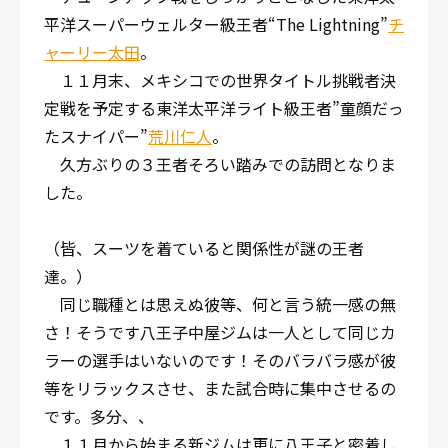
平洋スーパーウェルター級王者“The Lightning”
チ
ャーリー太田
。
１１月末、メキシコでの世界タイトル挑戦者決
定戦を予定する東洋太平洋ライト級王者”童顔だっ
たスナイパー”
荒川仁人
。
久方ぶりの３王者そろい踏みでの訪問となりま
した。
（皆、スーツを着ていると関係性が謎の王者
達。）
同じ職種とは思えぬ彼等、何と言う統一感の無
さ！そうです八王子中屋ジムは一人として同じカ
ラーの選手はいないのです！そのバラバラ感が彼
等をリラックスさせ、また試合時に集中させるの
です。多分、、
１１月から始まる新ジムは更に八王子と密着し