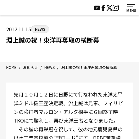
MENU
HOME
施設紹介
ジムについて
アクセス
2012.11.15
NEWS
トレーニング
会員様の声
淵上誠の祝！東洋再奪取の横断幕
アマ・スパー各大会・キッズ
よくあるご質問
選手・スタッフ
お知らせ
入会案内
サポーター募集
HOME
/
お知らせ
/
NEWS
/
淵上誠の祝！東洋再奪取の横断幕
見学・1日体験
お問い合わせ
法人会員について
個人情報保護方針
先月１０月１２日に日野にて行なわれた東洋太平
八王子中屋ボクシングジム
洋ミドル級王座決定戦。淵上誠は見事、フィリピ
〒192-0072 東京都八王子市南町3-8 第2原嶋ビル1F
ンの強打者マルロン・アルタ相手に６回終了時
Tel/Fax：042-622-7222
TKOにて勝利し、再び東洋王者となりました。
営業時間：月〜土 14:00〜22:00 / 日・祝 14:00〜19:00
その誠の再栄冠を祝して、彼の地元鹿児島県の
出水工業高校前の”誠ロード”にて、OPBF奪還横