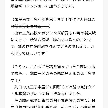
断幕がコレクションに加わりました。
（誠が再び世界へ歩き出します！
生徒さん達はこ
の前を歩かされま、、
）
出水工業高校のボクシング部員も12月の新人戦
に向けて一所懸命練習に励んでいるとのことで
す。誠の存在が刺激を与えているのでしょう、が
んばってほしいです！
（
そりゃ、こんな通学路を通っていたら夢にも出
て来そ、、
誠ロードのその先に見えるのは世界で
す！）
先日の八王子中屋ジム開所式では誠の東洋タイ
トル奪還の祝いも同時に行なわれました。
その開所式では東京の淵上誠後援会の方々、日
野自動車の岡崎副社長と誠、そしてジムの事を思