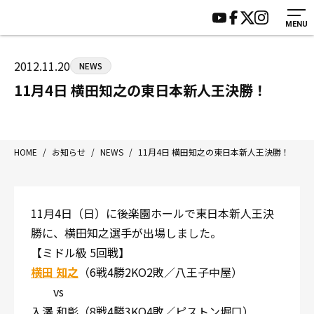
MENU
HOME
施設紹介
ジムについて
アクセス
2012.11.20
NEWS
トレーニング
会員様の声
11月4日 横田知之の東日本新人王決勝！
アマ・スパー各大会・キッズ
よくあるご質問
選手・スタッフ
お知らせ
入会案内
サポーター募集
HOME
/
お知らせ
/
NEWS
/
11月4日 横田知之の東日本新人王決勝！
見学・1日体験
お問い合わせ
法人会員について
個人情報保護方針
11月4日（日）に後楽園ホールで東日本新人王決
八王子中屋ボクシングジム
勝に、横田知之選手が出場しました。
〒192-0072 東京都八王子市南町3-8 第2原嶋ビル1F
【ミドル級 5回戦】
Tel/Fax：042-622-7222
横田 知之
（6戦4勝2KO2敗／八王子中屋）
営業時間：月〜土 14:00〜22:00 / 日・祝 14:00〜19:00
vs
入澤 和彰（8戦4勝3KO4敗／ピストン堀口）