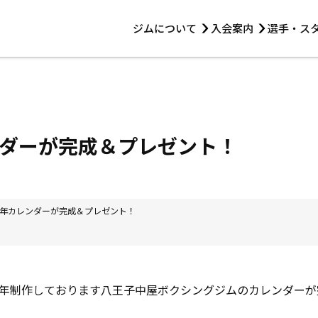
ジムについて
入会案内
選手・ス
HOME
ジムについて
トレーニング
見学・1日体験
 第2原嶋ビル1F
トレーニング
アマ・スパー各大会・キッズ
法人会員について
アマ・スパー各大会・キッズ
 14:00〜19:00
ダーが完成＆プレゼント！
選手・スタッフ
年カレンダーが完成＆プレゼント！
年制作しております八王子中屋ボクシングジムのカレンダーが