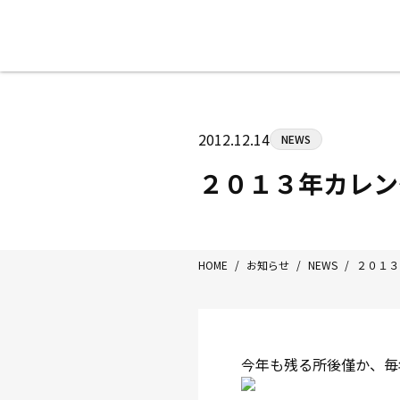
八王子中屋ボクシングジム
〒192-0072 東京都八王子市南町3-8
2012.12.14
NEWS
Tel/Fax：042-622-7222
営業時間：月〜土 14:00〜22:00 / 日・祝
２０１３年カレン
HOME
/
お知らせ
/
NEWS
/
２０１３
今年も残る所後僅か、毎