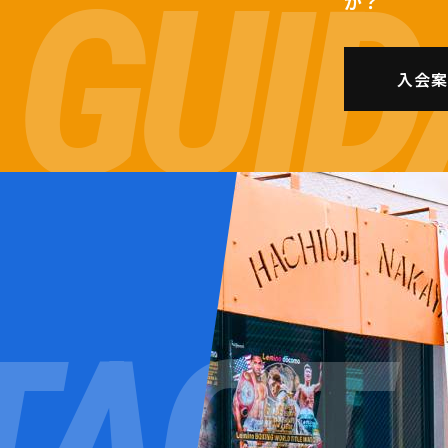
か？
入会案