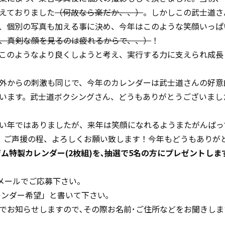
えておりました
（何故なら楽だか、、）
。しかしこの武士道さ
、個別の写真も加える事に決め、今年はこのような笑顔いっぱ
、真剣な顔を見るのは疲れるからで、、）
！
このようなより良くしようと考え、実行する力に支えられ成長
外からの刺激も同じで、今年のカレンダーは武士道さんの好意
います。武士道ボクシングさん、どうもありがとうございまし
い年ではありましたが、来年は笑顔になれるようまたがんばっ
、ご声援の程、よろしくお願い致します！今年もどうもありが
ジム特製カレンダー(2枚組)を､抽選で5名の方にプレゼントします!
メールでご応募下さい。
レンダー希望」と書いて下さい｡
でお知らせしますので､その際お名前･ご住所などをお聞きしま