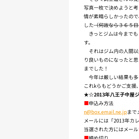
写真一枚で決めようと考
情が素晴らしかったので
した
（何故なら３６５日
きっとジムは今までも
す。
それはジム内の人間以
り良いものになったと思
までした！
今年は厳しい結果も多
これkらもどうかご支援
★☆2013年八王子中屋
■
申込み方法
n@box.email.ne.jp
まで
メールには「2013年カ
当選された方にはメール
■
締め切り