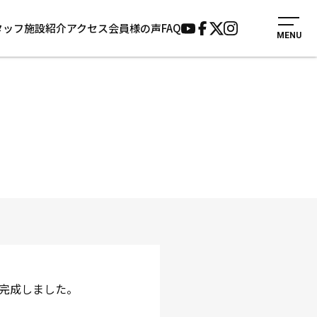
タッフ
施設紹介
アクセス
会員様の声
FAQ
MENU
入会案内
会員様の声
見学・1日体験
よくあるご質問
法人会員について
お知らせ
施設紹介
サポーター募集
アクセス
お問い合わせ
個人情報保護方針
完成しました。