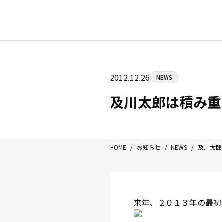
八王子中屋ボクシングジム
〒192-0072 東京都八王子市南町3-8
2012.12.26
NEWS
Tel/Fax：042-622-7222
営業時間：月〜土 14:00〜22:00 / 日・祝
及川太郎は積み重
HOME
/
お知らせ
/
NEWS
/
及川太郎
来年、２０１３年の最初