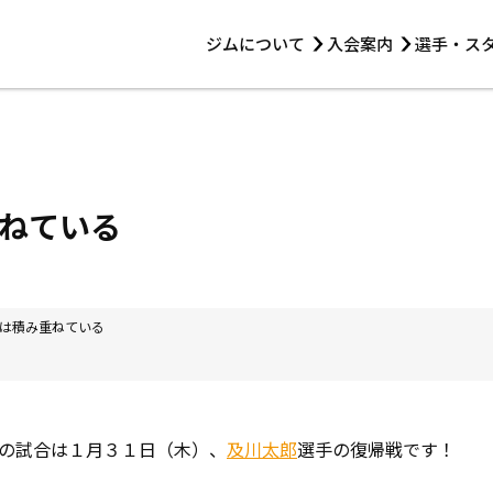
ジムについて
入会案内
選手・ス
HOME
ジムについて
トレーニング
見学・1日体験
 第2原嶋ビル1F
トレーニング
アマ・スパー各大会・キッズ
法人会員について
アマ・スパー各大会・キッズ
 14:00〜19:00
ねている
選手・スタッフ
は積み重ねている
の試合は１月３１日（木）、
及川太郎
選手の復帰戦です！