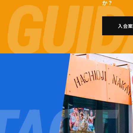
か？
入会案