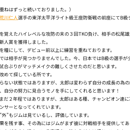
重ねはずっと続いておりました。）
荒川仁人
選手の東洋太平洋ライト級王座防衛戦の前座にてB級
覚えたハイレベルな攻防の末の３回TKO負け、相手の松尾雄
新人賞を獲得しました。
を糧にして、デビュー前以上に練習を重ねております。
では相手が見つかりませんでした。今、日本ではB級の選手が
試合ぶりがマッチメイクの難しくさせたのだと思います。
改めて探している所です。
らない状態ではありますが、太郎は変わらず自分の成長の為の
、自分の努力に見合うモノを手にしてくれると思います！
まだ２年程ではありますが、太郎はある種、チャンピオン達に
ンサーとなってくれています。
外”もジムは見ているし、評価しています。
果を残す事、その為にはジムがまず彼に対戦相手を提供してあ