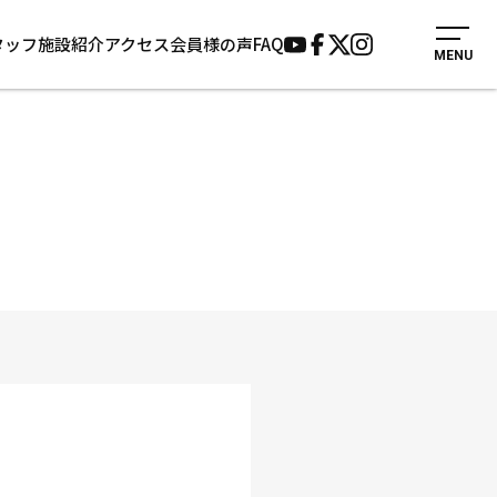
タッフ
施設紹介
アクセス
会員様の声
FAQ
MENU
入会案内
会員様の声
見学・1日体験
よくあるご質問
法人会員について
お知らせ
施設紹介
サポーター募集
アクセス
お問い合わせ
個人情報保護方針