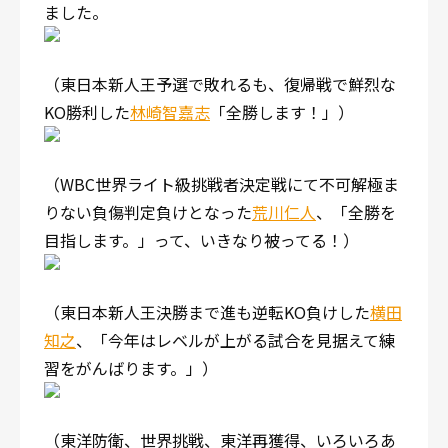
ました。
（東日本新人王予選で敗れるも、復帰戦で鮮烈な
KO勝利した
林崎智嘉志
「全勝します！」）
（WBC世界ライト級挑戦者決定戦にて不可解極ま
りない負傷判定負けとなった
荒川仁人
、「全勝を
目指します。」って、いきなり被ってる！）
（東日本新人王決勝まで進も逆転KO負けした
横田
知之
、「今年はレベルが上がる試合を見据えて練
習をがんばります。」）
（東洋防衛、世界挑戦、東洋再獲得、いろいろあ