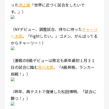
った
淵上誠
「世界に近づく試合をしたいで
す。」）
（NYデビュー、調整試合、待ちに待った
チャーリ
ー太田
、「Fightしたい。」ゴメン、がんばってる
からチャーリー！）
（激戦のB級デビューは敗北も新年最初１月３１
日の試合に臨む
及川太郎
、「A級昇格、ランカー
挑戦！」）
（昨年、再テストで復帰した松田博明、「試合に
勝つ！」）