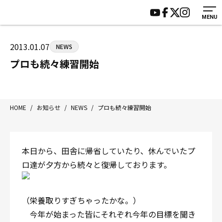
MENU
HOME
施設紹介
ジムについて
アクセス
2013.01.07
NEWS
トレーニング
会員様の声
プロも続々練習開始
アマ・スパー各大会・キッズ
よくあるご質問
選手・スタッフ
お知らせ
入会案内
サポーター募集
HOME
/
お知らせ
/
NEWS
/
プロも続々練習開始
見学・1日体験
お問い合わせ
法人会員について
個人情報保護方針
本日から、田舎に帰省していたり、休んでいたプ
八王子中屋ボクシングジム
ロ達が夕方から続々と復帰しております。
〒192-0072 東京都八王子市南町3-8 第2原嶋ビル1F
Tel/Fax：042-622-7222
営業時間：月〜土 14:00〜22:00 / 日・祝 14:00〜19:00
（栄養取りすぎちゃったかな。）
今年が始まった皆にそれぞれ今年の目標を聞き