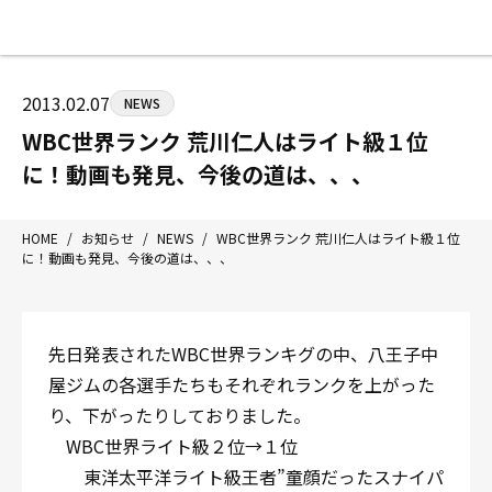
HOME
施設紹介
ジムについて
アクセス
2013.02.07
NEWS
トレーニング
会員様の声
WBC世界ランク 荒川仁人はライト級１位
アマ・スパー各大会・キッズ
よくあるご質問
に！動画も発見、今後の道は、、、
選手・スタッフ
お知らせ
入会案内
サポーター募集
HOME
/
お知らせ
/
NEWS
/
WBC世界ランク 荒川仁人はライト級１位
に！動画も発見、今後の道は、、、
見学・1日体験
お問い合わせ
法人会員について
個人情報保護方針
八王子中屋ボクシングジム
先日発表されたWBC世界ランキグの中、八王子中
〒192-0072 東京都八王子市南町3-8 第2原嶋ビル
屋ジムの各選手たちもそれぞれランクを上がった
Tel/Fax：042-622-7222
り、下がったりしておりました。
営業時間：月〜土 14:00〜22:00 / 日・祝 14:00〜19
WBC世界ライト級２位→１位
東洋太平洋ライト級王者”童顔だったスナイパ