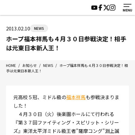
MENU
HOME
施設紹介
ジムについて
アクセス
2013.02.10
NEWS
トレーニング
会員様の声
ホープ福本祥馬も４月３０日参戦決定！相手
アマ・スパー各大会・キッズ
よくあるご質問
は元東日本新人王！
選手・スタッフ
お知らせ
入会案内
サポーター募集
HOME
/
お知らせ
/
NEWS
/
ホープ福本祥馬も４月３０日参戦決定！相
手は元東日本新人王！
見学・1日体験
お問い合わせ
法人会員について
個人情報保護方針
八王子中屋ボクシングジム
元高校５冠、ミドル級の
福本祥馬
も参戦決まりま
〒192-0072 東京都八王子市南町3-8 第2原嶋ビル1F
した！
Tel/Fax：042-622-7222
４月３０日（火）後楽園ホールにて行われる
営業時間：月〜土 14:00〜22:00 / 日・祝 14:00〜19:00
『第３７回ファイティング・スピリット・シリー
ズ』東洋太平洋ミドル級王者”薩摩コング”淵上誠