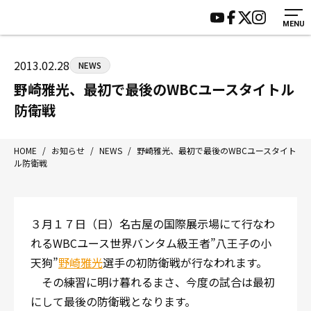
MENU
HOME
施設紹介
ジムについて
アクセス
2013.02.28
NEWS
トレーニング
会員様の声
野崎雅光、最初で最後のWBCユースタイトル
アマ・スパー各大会・キッズ
よくあるご質問
防衛戦
選手・スタッフ
お知らせ
入会案内
サポーター募集
HOME
/
お知らせ
/
NEWS
/
野崎雅光、最初で最後のWBCユースタイト
ル防衛戦
見学・1日体験
お問い合わせ
法人会員について
個人情報保護方針
八王子中屋ボクシングジム
３月１７日（日）名古屋の国際展示場にて行なわ
〒192-0072 東京都八王子市南町3-8 第2原嶋ビル1F
れるWBCユース世界バンタム級王者”八王子の小
Tel/Fax：042-622-7222
天狗”
野崎雅光
選手の初防衛戦が行なわれます。
営業時間：月〜土 14:00〜22:00 / 日・祝 14:00〜19:00
その練習に明け暮れるまさ、今度の試合は最初
にして最後の防衛戦となります。