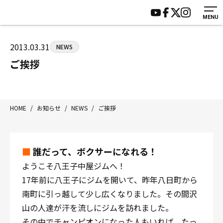
MENU
HOME
施設紹介
ジムについて
アクセス
2013.03.31
NEWS
トレーニング
会員様の声
ご挨拶
アマ・スパー各大会・キッズ
よくあるご質問
選手・スタッフ
お知らせ
入会案内
サポーター募集
HOME
/
お知らせ
/
NEWS
/
ご挨拶
見学・1日体験
お問い合わせ
法人会員について
個人情報保護方針
■
誰だって、ボクサーになれる！
八王子中屋ボクシングジム
ようこそ八王子中屋ジムへ！
〒192-0072 東京都八王子市南町3-8 第2原嶋ビル1F
17年前に八王子にジムを開いて、昨年八日町から
Tel/Fax：042-622-7222
南町に引っ越して少し広くなりました。その間沢
営業時間：月〜土 14:00〜22:00 / 日・祝 14:00〜19:00
山の人達が汗を流しにジムを訪れました。
その中でチャンピオンになった人もいれば、たっ