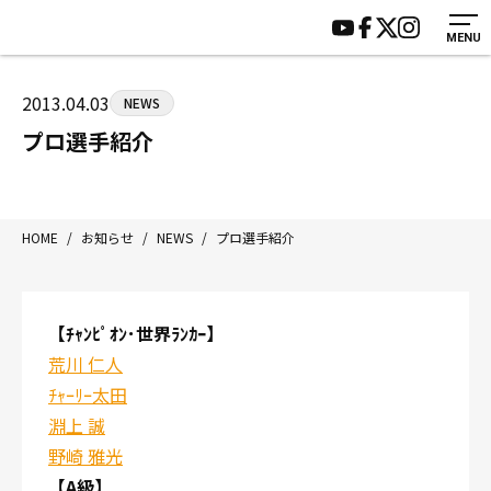
MENU
HOME
施設紹介
ジムについて
アクセス
2013.04.03
NEWS
トレーニング
会員様の声
プロ選手紹介
アマ・スパー各大会・キッズ
よくあるご質問
選手・スタッフ
お知らせ
入会案内
サポーター募集
HOME
/
お知らせ
/
NEWS
/
プロ選手紹介
見学・1日体験
お問い合わせ
法人会員について
個人情報保護方針
【ﾁｬﾝﾋﾟｵﾝ･世界ﾗﾝｶｰ】
八王子中屋ボクシングジム
荒川 仁人
〒192-0072 東京都八王子市南町3-8 第2原嶋ビル1F
ﾁｬｰﾘｰ太田
Tel/Fax：042-622-7222
淵上 誠
営業時間：月〜土 14:00〜22:00 / 日・祝 14:00〜19:00
野崎 雅光
【A級】