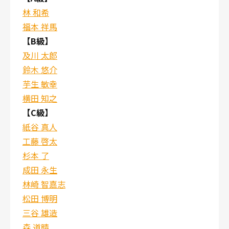
林 和希
福本 祥馬
【B級】
及川 太郎
鈴木 悠介
芋生 敏幸
横田 知之
【C級】
紙谷 真人
工藤 啓太
杉本 了
成田 永生
林崎 智嘉志
松田 博明
三谷 雄造
森 道晴