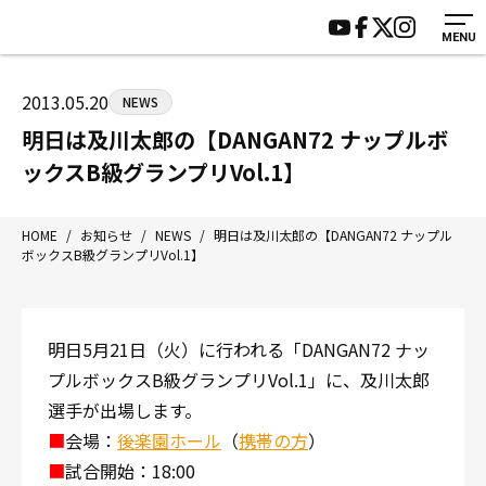
MENU
HOME
施設紹介
ジムについて
アクセス
2013.05.20
NEWS
トレーニング
会員様の声
明日は及川太郎の【DANGAN72 ナップルボ
アマ・スパー各大会・キッズ
よくあるご質問
ックスB級グランプリVol.1】
選手・スタッフ
お知らせ
入会案内
サポーター募集
HOME
/
お知らせ
/
NEWS
/
明日は及川太郎の【DANGAN72 ナップル
ボックスB級グランプリVol.1】
見学・1日体験
お問い合わせ
法人会員について
個人情報保護方針
八王子中屋ボクシングジム
明日5月21日（火）に行われる「DANGAN72 ナッ
〒192-0072 東京都八王子市南町3-8 第2原嶋ビル1F
プルボックスB級グランプリVol.1」に、及川太郎
Tel/Fax：042-622-7222
選手が出場します。
営業時間：月〜土 14:00〜22:00 / 日・祝 14:00〜19:00
■
会場：
後楽園ホール
（
携帯の方
）
■
試合開始：18:00