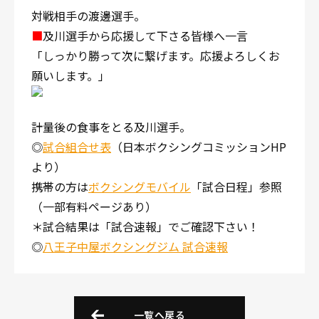
対戦相手の渡邊選手。
■
及川選手から応援して下さる皆様へ一言
「しっかり勝って次に繋げます。応援よろしくお
願いします。」
計量後の食事をとる及川選手。
◎
試合組合せ表
（日本ボクシングコミッションHP
より）
携帯の方は
ボクシングモバイル
「試合日程」参照
（一部有料ページあり）
＊試合結果は「試合速報」でご確認下さい！
◎
八王子中屋ボクシングジム 試合速報
一覧へ戻る