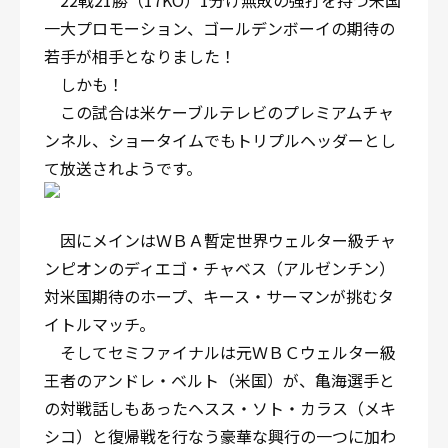
22戦21勝（17KO）1分け無敗の強打を持つ米国
一大プロモーション、ゴールデンボーイの期待の
若手が相手となりました！
しかも！
この試合は米ケーブルテレビのプレミアムチャ
ンネル、ショータイムでもトリプルヘッダーとし
て放送されようです。
因にメインはＷＢＡ暫定世界ウェルター級チャ
ンピオンのディエゴ・チャベス（アルゼンチン）
対米国期待のホープ、キース・サーマンが挑むタ
イトルマッチ。
そしてセミファイナルは元ＷＢＣウェルター級
王者のアンドレ・ベルト（米国）が、亀海選手と
の対戦話しもあったヘスス・ソト・カラス（メキ
シコ）と復帰戦を行なう豪華な興行の一つに加わ