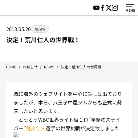
MENU
HOME
施設紹介
ジムについて
アクセス
2013.05.20
NEWS
トレーニング
会員様の声
決定！荒川仁人の世界戦！
アマ・スパー各大会・キッズ
よくあるご質問
選手・スタッフ
お知らせ
入会案内
サポーター募集
HOME
/
お知らせ
/
NEWS
/
決定！荒川仁人の世界戦！
見学・1日体験
お問い合わせ
法人会員について
個人情報保護方針
既に海外のウェブサイトを中心に話しは出ており
八王子中屋ボクシングジム
ましたが、本日、八王子中屋ジムからも正式に発
〒192-0072 東京都八王子市南町3-8 第2原嶋ビル1F
表したいと思います。
Tel/Fax：042-622-7222
とうとうWBC世界ライト級１位”童顔のスナイ
営業時間：月〜土 14:00〜22:00 / 日・祝 14:00〜19:00
パー”
荒川仁人
選手の世界挑戦が決定致しました！