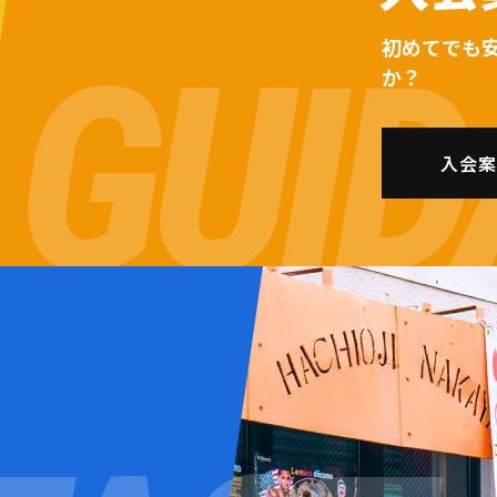
初めてでも
か？
入会案