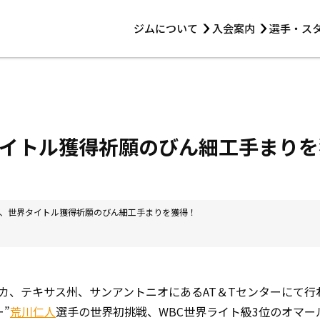
ジムについて
入会案内
選手・ス
HOME
ジムについて
トレーニング
見学・1日体験
 第2原嶋ビル1F
トレーニング
アマ・スパー各大会・キッズ
法人会員について
アマ・スパー各大会・キッズ
 14:00〜19:00
イトル獲得祈願のびん細工手まりを
選手・スタッフ
、世界タイトル獲得祈願のびん細工手まりを獲得！
カ、テキサス州、サンアントニオにあるAT＆Tセンターにて行
”
荒川仁人
選手の世界初挑戦、WBC世界ライト級3位のオマ