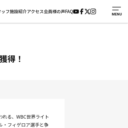
タッフ
施設紹介
アクセス
会員様の声
FAQ
MENU
入会案内
会員様の声
見学・1日体験
よくあるご質問
法人会員について
お知らせ
施設紹介
サポーター募集
獲得！
アクセス
お問い合わせ
個人情報保護方針
われる、WBC世界ライト
ール・フィゲロア選手と争