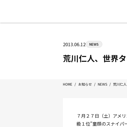
八王子中屋ボクシングジム
〒192-0072 東京都八王子市南町3-8
2013.06.12
NEWS
Tel/Fax：042-622-7222
営業時間：月〜土 14:00〜22:00 / 日・祝
荒川仁人、世界タ
HOME
/
お知らせ
/
NEWS
/
荒川仁人
７月２７日（土）アメリ
級１位”童顔のスナイパー