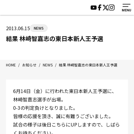
MENU
HOME
施設紹介
ジムについて
アクセス
2013.06.15
NEWS
トレーニング
会員様の声
結果 林崎智嘉志の東日本新人王予選
アマ・スパー各大会・キッズ
よくあるご質問
選手・スタッフ
お知らせ
入会案内
サポーター募集
HOME
/
お知らせ
/
NEWS
/
結果 林崎智嘉志の東日本新人王予選
見学・1日体験
お問い合わせ
法人会員について
個人情報保護方針
6月14日（金）に行われた東日本新人王予選に、
八王子中屋ボクシングジム
林崎智嘉志選手が出場。
〒192-0072 東京都八王子市南町3-8 第2原嶋ビル1F
0-3の判定負けとなりました。
Tel/Fax：042-622-7222
皆様の応援を頂き、誠に有難うございました。
営業時間：月〜土 14:00〜22:00 / 日・祝 14:00〜19:00
試合の様子は後日こちらにUPしますので、しばら
くお待ちください。