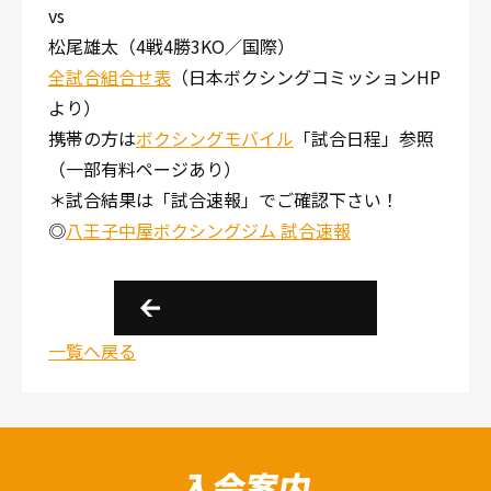
vs
松尾雄太（4戦4勝3KO／国際）
全試合組合せ表
（日本ボクシングコミッションHP
より）
携帯の方は
ボクシングモバイル
「試合日程」参照
（一部有料ページあり）
＊試合結果は「試合速報」でご確認下さい！
◎
八王子中屋ボクシングジム 試合速報
一覧へ戻る
入会案内