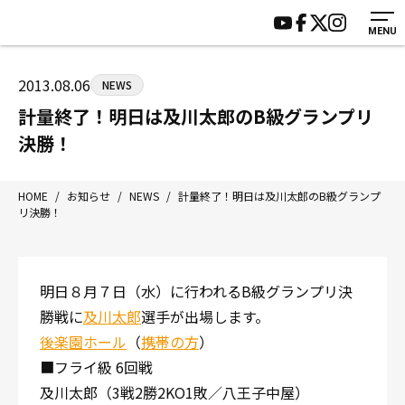
MENU
HOME
施設紹介
ジムについて
アクセス
2013.08.06
NEWS
トレーニング
会員様の声
計量終了！明日は及川太郎のB級グランプリ
アマ・スパー各大会・キッズ
よくあるご質問
決勝！
選手・スタッフ
お知らせ
入会案内
サポーター募集
HOME
/
お知らせ
/
NEWS
/
計量終了！明日は及川太郎のB級グランプ
リ決勝！
見学・1日体験
お問い合わせ
法人会員について
個人情報保護方針
八王子中屋ボクシングジム
明日８月７日（水）に行われるB級グランプリ決
〒192-0072 東京都八王子市南町3-8 第2原嶋ビル1F
勝戦に
及川太郎
選手が出場します。
Tel/Fax：042-622-7222
後楽園ホール
（
携帯の方
）
営業時間：月〜土 14:00〜22:00 / 日・祝 14:00〜19:00
■フライ級 6回戦
及川太郎（3戦2勝2KO1敗／八王子中屋）