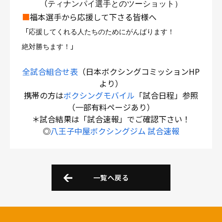
（
ティナンパイ選手とのツーショット）
■
福本選手から応援して下さる皆様へ
「
応援してくれる人たちのためにがんばります！
」
絶対勝ちます！
全試合組合せ表
（日本ボクシングコミッションHP
より）
携帯の方は
ボクシングモバイル
「試合日程」参照
（一部有料ページあり）
＊試合結果は「試合速報」でご確認下さい！
◎
八王子中屋ボクシングジム 試合速報
一覧へ戻る