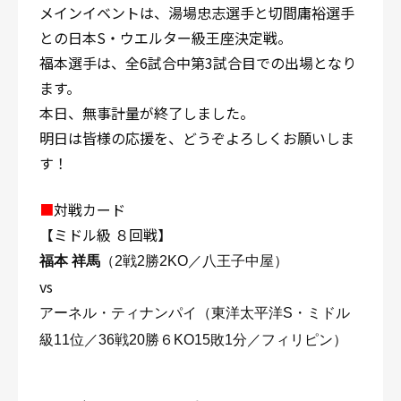
メインイベントは、湯場忠志選手と切間庸裕選手
との日本S・ウエルター級王座決定戦。
福本選手は、全6試合中第3試合目での出場となり
ます。
本日、無事計量が終了しました。
明日は皆様の応援を、どうぞよろしくお願いしま
す！
■
対戦カード
【ミドル級 ８回戦】
福本 祥馬
（2戦2勝2KO／八王子中屋）
vs
アーネル・ティナンパイ（東洋太平洋S・ミドル
級11位／36戦20勝６KO15敗1分／フィリピン）