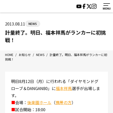
MENU
HOME
施設紹介
ジムについて
アクセス
2013.08.11
NEWS
トレーニング
会員様の声
計量終了。明日、福本祥馬がランカーに初挑
アマ・スパー各大会・キッズ
よくあるご質問
戦！
選手・スタッフ
お知らせ
入会案内
サポーター募集
HOME
/
お知らせ
/
NEWS
/
計量終了。明日、福本祥馬がランカーに初
挑戦！
見学・1日体験
お問い合わせ
法人会員について
個人情報保護方針
八王子中屋ボクシングジム
明日8月12日（月）に行われる「ダイヤモンドグ
〒192-0072 東京都八王子市南町3-8 第2原嶋ビル1F
ローブ＆DANGAN80」に
福本祥馬
選手が出場しま
Tel/Fax：042-622-7222
す。
営業時間：月〜土 14:00〜22:00 / 日・祝 14:00〜19:00
■
会場：
後楽園ホール
（
携帯の方
）
■
試合開始：18:00