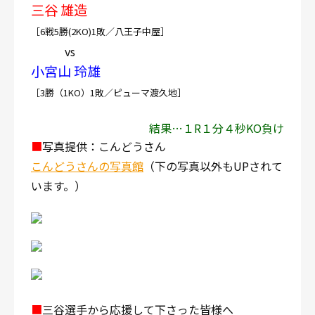
三谷 雄造
［6戦5勝(2KO)1敗／八王子中屋］
vs
小宮山 玲雄
［3勝（1KO）1敗／ピューマ渡久地］
結果…１R１分４秒KO負け
■
写真提供：こんどうさん
こんどうさんの写真館
（下の写真以外もUPされて
います。）
■
三谷選手から応援して下さった皆様へ