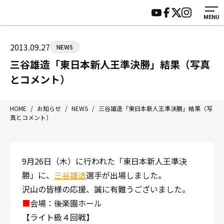
MENU
HOME
施設紹介
ジムについて
アクセス
2013.09.27
NEWS
トレーニング
会員様の声
三谷雄造「東日本新人王準決勝」結果（写真
アマ・スパー各大会・キッズ
よくあるご質問
とコメント）
選手・スタッフ
お知らせ
入会案内
サポーター募集
HOME
/
お知らせ
/
NEWS
/
三谷雄造「東日本新人王準決勝」結果（写
真とコメント）
見学・1日体験
お問い合わせ
法人会員について
個人情報保護方針
八王子中屋ボクシングジム
9月26日（木）に行われた「東日本新人王準決
〒192-0072 東京都八王子市南町3-8 第2原嶋ビル1F
勝」に、
三谷雄造
選手が出場しました。
Tel/Fax：042-622-7222
沢山の皆様の応援、誠に有難うございました。
営業時間：月〜土 14:00〜22:00 / 日・祝 14:00〜19:00
■
会場：後楽園ホール
【ライト級４回戦】