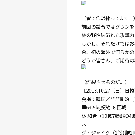
（皆で作戦練ってます。
前回の試合ではダウンを
林の野性味溢れた攻撃力
しかし、それだけではお
合、初の海外で何らかの
どうか皆さん、ご期待の
（炸裂させるのだ。）
【2013.10.27（日）
会場：韓国／**:**開始
■63.5kg契約 ６回戦
林 和希（12戦7勝6KO
vs
グ・ジャイク（1戦1勝1