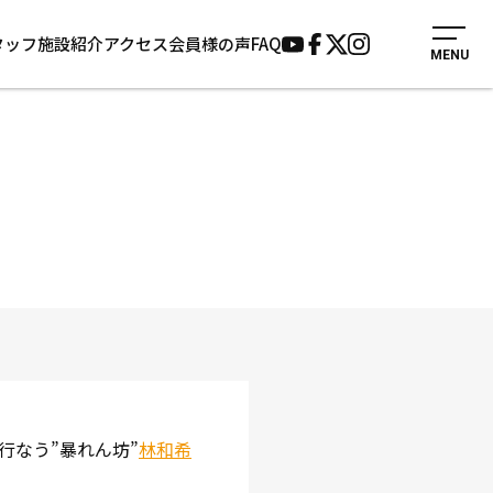
タッフ
施設紹介
アクセス
会員様の声
FAQ
MENU
入会案内
会員様の声
見学・1日体験
よくあるご質問
法人会員について
お知らせ
施設紹介
サポーター募集
アクセス
お問い合わせ
個人情報保護方針
行なう”暴れん坊”
林和希