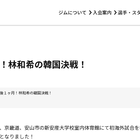
ジムについて
入会案内
選手・ス
HOME
ジムについて
トレーニング
見学・1日体験
 第2原嶋ビル1F
トレーニング
アマ・スパー各大会・キッズ
法人会員について
アマ・スパー各大会・キッズ
 14:00〜19:00
！林和希の韓国決戦！
選手・スタッフ
後１ヶ月！林和希の韓国決戦！
、京畿道、安山市の新安産大学校室内体育館にて初海外試合を
となりました！