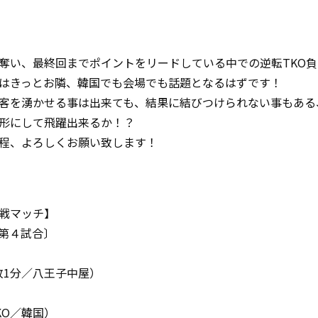
）
奪い、最終回までポイントをリードしている中での逆転TKO
はきっとお隣、韓国でも会場でも話題となるはずです！
客を湧かせる事は出来ても、結果に結びつけられない事もある
形にして飛躍出来るか！？
程、よろしくお願い致します！
日韓戦マッチ】
〔第４試合〕
4敗1分／八王子中屋）
KO／韓国）