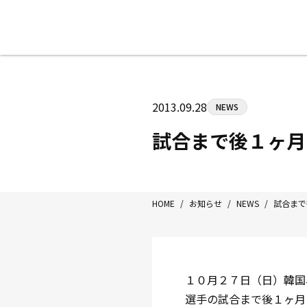
八王子中屋ボクシングジム
〒192-0072 東京都八王子市南町3-8
2013.09.28
NEWS
Tel/Fax：042-622-7222
営業時間：月〜土 14:00〜22:00 / 日・祝
試合まで後１ヶ月
HOME
/
お知らせ
/
NEWS
/
試合まで
１０月２７日（日）韓国
選手の試合まで後１ヶ月