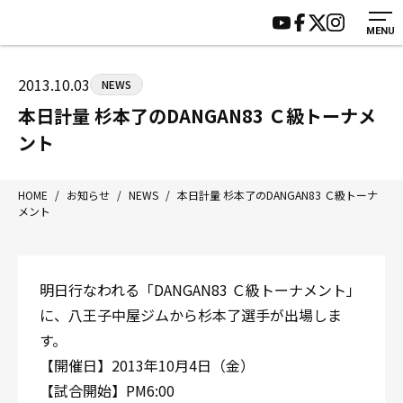
MENU
HOME
施設紹介
ジムについて
アクセス
2013.10.03
NEWS
トレーニング
会員様の声
本日計量 杉本了のDANGAN83 Ｃ級トーナメ
アマ・スパー各大会・キッズ
よくあるご質問
ント
選手・スタッフ
お知らせ
入会案内
サポーター募集
HOME
/
お知らせ
/
NEWS
/
本日計量 杉本了のDANGAN83 Ｃ級トーナ
メント
見学・1日体験
お問い合わせ
法人会員について
個人情報保護方針
八王子中屋ボクシングジム
明日行なわれる「DANGAN83 Ｃ級トーナメント」
〒192-0072 東京都八王子市南町3-8 第2原嶋ビル1F
に、八王子中屋ジムから杉本了選手が出場しま
Tel/Fax：042-622-7222
す。
営業時間：月〜土 14:00〜22:00 / 日・祝 14:00〜19:00
【開催日】2013年10月4日（金）
【試合開始】PM6:00