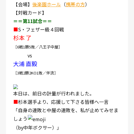
【会場】
後楽園ホール
（
携帯の方
）
【対戦カード】
＝＝第11試合＝＝
■
S・フェザー級４回戦
杉本 了
［6戦1勝5敗／八王子中屋］
vs
大浦 直毅
［3戦2勝2KO1敗／伴流］
本日は、前日の計量が行われました。
■
杉本選手より、応援して下さる皆様へ一言
「自身の連敗と中屋の連敗を、私が止めてみせま
しょう
（by中年ボクサー）」