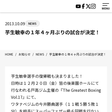
MENU
HOME
施設紹介
ジムについて
アクセス
2013.10.09
NEWS
トレーニング
会員様の声
芋生敏幸の１年４ヶ月ぶりの試合が決定！
アマ・スパー各大会・キッズ
よくあるご質問
選手・スタッフ
お知らせ
入会案内
サポーター募集
HOME
/
お知らせ
/
NEWS
/
芋生敏幸の１年４ヶ月ぶりの試合が決定！
見学・1日体験
お問い合わせ
法人会員について
個人情報保護方針
芋生敏幸選手の復帰戦も決まりました！
八王子中屋ボクシングジム
日時は１２月２０日（金）皆の後楽園ホールにて
〒192-0072 東京都八王子市南町3-8 第2原嶋ビル1F
行なわれる戸高ジム主催の『The Greatest Boxing
Tel/Fax：042-622-7222
Vol.17』にて、
営業時間：月〜土 14:00〜22:00 / 日・祝 14:00〜19:00
ワタナベジムの今井勝典選手（１１戦５勝５敗１
分）を相手にスーパーフェザー級６回戦を行ない