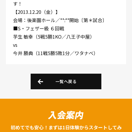
す！
【2013.12.20（金）】
会場：後楽園ホール／**:**開始〔第＊試合〕
■S・フェザー級 ６回戦
芋生 敏幸（5戦5勝1KO／八王子中屋）
vs
今井 勝典（11戦5勝5敗1分／ワタナベ）
一覧へ戻る
入会案内
初めてでも安心！まずは1日体験からスタートしてみ