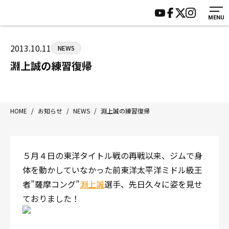
MENU
HOME
施設紹介
ジムについて
アクセス
2013.10.11
NEWS
トレーニング
会員様の声
淵上誠の練習復帰
アマ・スパー各大会・キッズ
よくあるご質問
選手・スタッフ
お知らせ
入会案内
サポーター募集
HOME
/
お知らせ
/
NEWS
/
淵上誠の練習復帰
見学・1日体験
お問い合わせ
法人会員について
個人情報保護方針
５月４日の東洋タイトル戦の再戦以来、ジムで身
八王子中屋ボクシングジム
体を動かしていなかった前東洋太平洋ミドル級王
〒192-0072 東京都八王子市南町3-8 第2原嶋ビル1F
者”薩摩コング”
淵上誠
選手、先日久々に姿を見せ
Tel/Fax：042-622-7222
ておりました！
営業時間：月〜土 14:00〜22:00 / 日・祝 14:00〜19:00