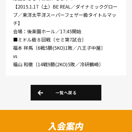
【2015.1.17（土）BE REAL／ダイナミックグロー
ブ／東洋太平洋スーパーフェザー級タイトルマッ
チ】
会場：後楽園ホール／17:45開始
■ミドル級８回戦〔セミ第7試合〕
福本 祥馬〔6戦5勝(5KO)1敗／八王子中屋〕
vs
福山 和徹〔14戦9勝(2KO)5敗／冷研鶴崎〕
一覧へ戻る
入会案内