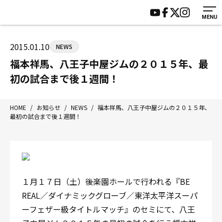
MENU
HOME
施設紹介
ジムについて
アクセス
2015.01.10
NEWS
トレーニング
会員様の声
福本祥馬、八王子中屋ジムの２０１５年、最
アマ・スパー各大会・キッズ
よくあるご質問
初の試合まで後１週間！
選手・スタッフ
お知らせ
入会案内
サポーター募集
HOME
/
お知らせ
/
NEWS
/
福本祥馬、八王子中屋ジムの２０１５年、
最初の試合まで後１週間！
見学・1日体験
お問い合わせ
法人会員について
個人情報保護方針
八王子中屋ボクシングジム
〒192-0072 東京都八王子市南町3-8 第2原嶋ビル1F
１月１７日（土）後楽園ホールで行われる『BE
Tel/Fax：042-622-7222
REAL／ダイナミックグローブ／東洋太平洋スーパ
営業時間：月〜土 14:00〜22:00 / 日・祝 14:00〜19:00
ーフェザー級タイトルマッチ』のセミにて、八王