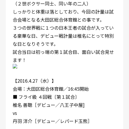
（２世ボクサー同士、同い年の二人）
しっかりと体重は落としており、今回の計量は試
合会場となる大田区総合体育館との事です。
３つの世界戦に１つの日本王者の試合が入ってい
る豪華な日、デビュー戦計量は椎名にとって特別
な日となりそうです。
試合当日は初っ端の第１試合目、面白い試合見せ
ます！
【2016.4.27（水）】
会場：大田区総合体育館／16:45開始
■ フライ級 ４回戦〔第１試合〕
椎名 善聴［デビュー／八王子中屋]
vs
丹羽 洋介［デビュー／レパード玉熊］