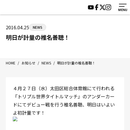
MENU
HOME
施設紹介
ジムについて
アクセス
2016.04.25
NEWS
トレーニング
会員様の声
明日が計量の椎名善聴！
アマ・スパー各大会・キッズ
よくあるご質問
選手・スタッフ
お知らせ
入会案内
サポーター募集
HOME
/
お知らせ
/
NEWS
/
明日が計量の椎名善聴！
見学・1日体験
お問い合わせ
法人会員について
個人情報保護方針
４月２７日（水）太田区総合体育館にて行われる
八王子中屋ボクシングジム
『トリプル世界タイトルマッチ』のアンダーカー
〒192-0072 東京都八王子市南町3-8 第2原嶋ビル1F
ドにてデビュー戦を行う椎名善聴、明日はいよい
Tel/Fax：042-622-7222
よ初計量です！
営業時間：月〜土 14:00〜22:00 / 日・祝 14:00〜19:00