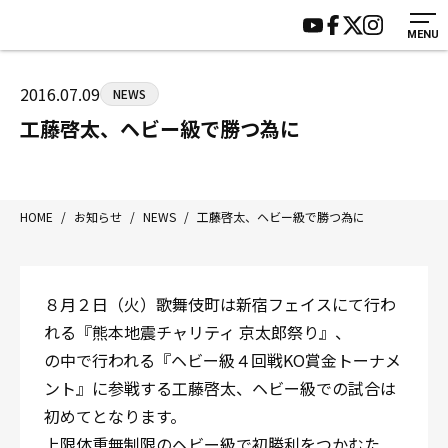
MENU
HOME
施設紹介
ジムについて
アクセス
2016.07.09
NEWS
トレーニング
会員様の声
工藤啓太、ヘビー級で勝つ為に
アマ・スパー各大会・キッズ
よくあるご質問
選手・スタッフ
お知らせ
入会案内
サポーター募集
HOME
/
お知らせ
/
NEWS
/
工藤啓太、ヘビー級で勝つ為に
見学・1日体験
お問い合わせ
法人会員について
個人情報保護方針
８月２日（火）歌舞伎町は新宿フェイスにて行わ
八王子中屋ボクシングジム
れる『熊本地震チャリティ 京太郎祭り』、
〒192-0072 東京都八王子市南町3-8 第2原嶋ビル1F
の中で行われる『ヘビー級４回戦KO賞金トーナメ
Tel/Fax：042-622-7222
ント』に参戦する工藤啓太、ヘビー級での試合は
営業時間：月〜土 14:00〜22:00 / 日・祝 14:00〜19:00
初めてとなります。
上限体重無制限のヘビー級で初勝利をつかむた