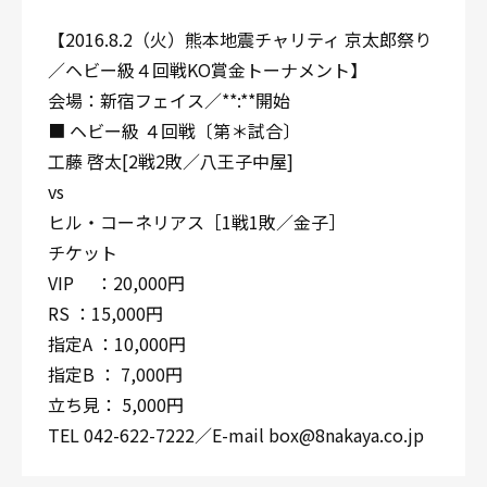
【2016.8.2（火）熊本地震チャリティ 京太郎祭り
／ヘビー級４回戦KO賞金トーナメント】
会場：新宿フェイス／**:**開始
■ ヘビー級 ４回戦〔第＊試合〕
工藤 啓太[2戦2敗／八王子中屋]
vs
ヒル・コーネリアス［1戦1敗／金子］
チケット
VIP ：20,000円
RS ：15,000円
指定A ：10,000円
指定B ： 7,000円
立ち見： 5,000円
TEL 042-622-7222／E-mail box@8nakaya.co.jp