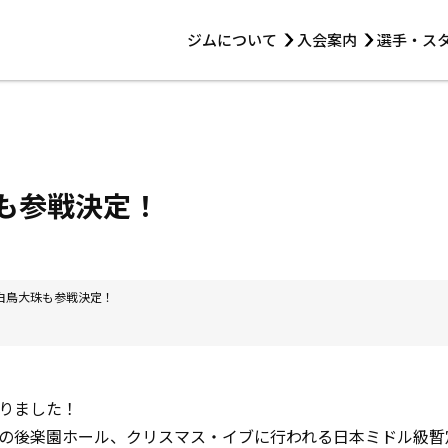
ジムについて
入会案内
選手・ス
HOME
ジムについて
トレーニング
見学・1日体験
 第2原嶋ビル1F
トレーニング
アマ・スパー各大会・キッズ
法人会員について
アマ・スパー各大会・キッズ
 14:00〜19:00
珠も参戦決定！
選手・スタッフ
4に白鳥大珠も参戦決定！
りました！
の後楽園ホール、クリスマス・イブに行われる日本ミドル級暫