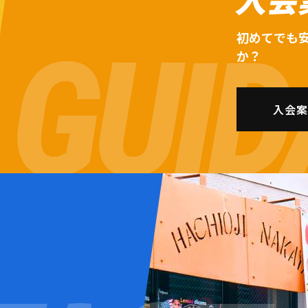
初めてでも
か？
入会案