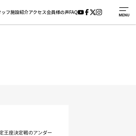
タッフ
施設紹介
アクセス
会員様の声
FAQ
MENU
入会案内
会員様の声
見学・1日体験
よくあるご質問
法人会員について
お知らせ
施設紹介
サポーター募集
アクセス
お問い合わせ
個人情報保護方針
定王座決定戦のアンダー