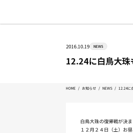
八王子中屋ボクシングジム
〒192-0072 東京都八王子市南町3-8
2016.10.19
NEWS
Tel/Fax：042-622-7222
営業時間：月〜土 14:00〜22:00 / 日・祝
12.24に白鳥大
HOME
/
お知らせ
/
NEWS
/
12.2
白鳥大珠の復帰戦が決ま
１２月２４日（土）お昼