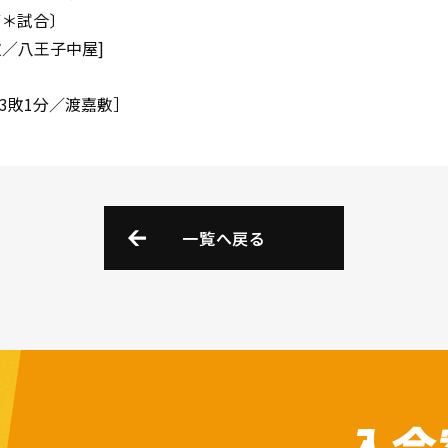
第＊試合〕
2敗／八王子中屋]
O)3敗1分／渡嘉敷］
一覧へ戻る
入会