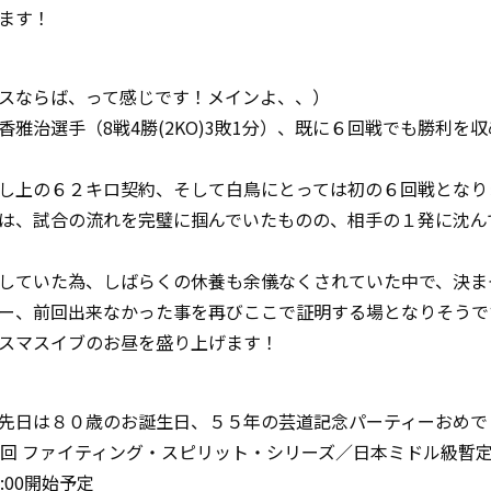
ます！
スならば、って感じです！メインよ、、）
雅治選手（8戦4勝(2KO)3敗1分）、既に６回戦でも勝利を
し上の６２キロ契約、そして白鳥にとっては初の６回戦となり
は、試合の流れを完璧に掴んでいたものの、相手の１発に沈ん
していた為、しばらくの休養も余儀なくされていた中で、決ま
ー、前回出来なかった事を再びここで証明する場となりそうで
スマスイブのお昼を盛り上げます！
先日は８０歳のお誕生日、５５年の芸道記念パーティーおめで
土）第40回 ファイティング・スピリット・シリーズ／日本ミドル級
:00開始予定