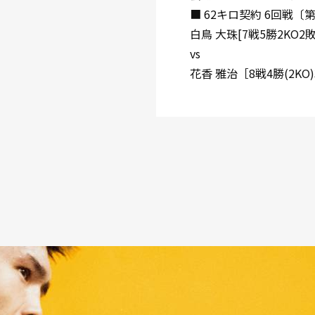
■ 62キロ契約 6回戦〔
白鳥 大珠[7戦5勝2KO
vs
花香 雅治［8戦4勝(2K