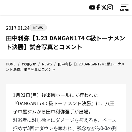
MENU
HOME
施設紹介
ジムについて
アクセス
2017.01.24
NEWS
トレーニング
会員様の声
田中利弥【1.23 DANGAN174 C級トーナメン
アマ・スパー各大会・キッズ
よくあるご質問
ト決勝】試合写真とコメント
選手・スタッフ
お知らせ
入会案内
サポーター募集
HOME
/
お知らせ
/
NEWS
/
田中利弥【1.23 DANGAN174 C級トーナメ
ント決勝】試合写真とコメント
見学・1日体験
お問い合わせ
法人会員について
個人情報保護方針
八王子中屋ボクシングジム
1月23日(月）後楽園ホールにて行われた
〒192-0072 東京都八王子市南町3-8 第2原嶋ビル1F
『DANGAN174 C級トーナメント決勝』に、八王
Tel/Fax：042-622-7222
子中屋ジムから田中利弥選手が出場。
営業時間：月〜土 14:00〜22:00 / 日・祝 14:00〜19:00
対戦者に対し徐々にダメージを与えるも、ペース
掴めず3回にダウンを奪われ、残念ながら0-3の判