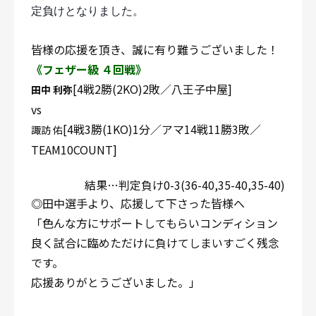
定負けとなりました。
皆様の応援を頂き、誠に有り難うございました！
《フェザー級 ４回戦》
[4戦2勝(2KO)2敗／八王子中屋]
田中 利弥
vs
[4戦3勝(1KO)1分／アマ14戦11勝3敗／
諏訪 佑
TEAM10COUNT]
結果…判定負け0-3(36-40,35-40,35-40)
◎田中選手より、応援して下さった皆様へ
「色んな方にサポートしてもらいコンディション
良く試合に臨めただけに負けてしまいすごく残念
です。
応援ありがとうございました。」