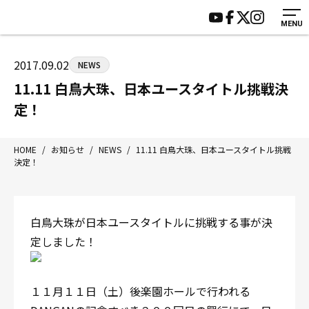
MENU
HOME
施設紹介
ジムについて
アクセス
2017.09.02
NEWS
トレーニング
会員様の声
11.11 白鳥大珠、日本ユースタイトル挑戦決
アマ・スパー各大会・キッズ
よくあるご質問
定！
選手・スタッフ
お知らせ
入会案内
サポーター募集
HOME
/
お知らせ
/
NEWS
/
11.11 白鳥大珠、日本ユースタイトル挑戦
決定！
見学・1日体験
お問い合わせ
法人会員について
個人情報保護方針
八王子中屋ボクシングジム
白鳥大珠が日本ユースタイトルに挑戦する事が決
〒192-0072 東京都八王子市南町3-8 第2原嶋ビル1F
定しました！
Tel/Fax：042-622-7222
営業時間：月〜土 14:00〜22:00 / 日・祝 14:00〜19:00
１１月１１日（土）後楽園ホールで行われる