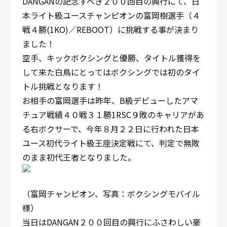
DANGANの記念すべき２００回目の興行にて、日
本ライト級ユースチャンピオンの富岡樹選手（４
戦４勝(1KO)／REBOOT）に挑戦する事が決まり
ました！
空手、キックボクシングと優勝、タイトル獲得を
して来た白鳥にとってはボクシングでは初のタイ
トル挑戦となります！
お相手の富岡選手は昨年、B級デビューしたアマ
チュア戦績４０戦３１勝1RSC９敗のキャリアがあ
る右ボクサーで、今年８月２２日に行われた日本
ユース初代ライト級王座決定戦にて、判定で無敗
のまま初代王者となりました。
（富岡チャンピオン、写真：ボクシングモバイル
様）
当日はDANGAN２００回目の興行にふさわしい豪