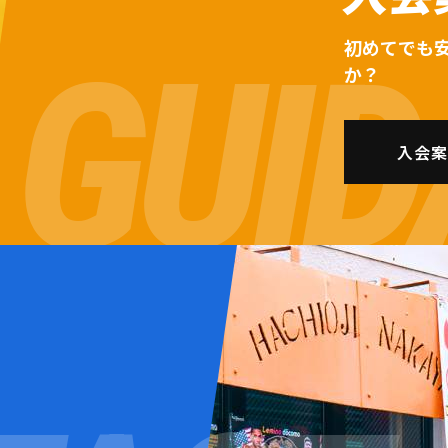
初めてでも
か？
入会案