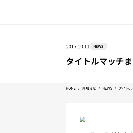
八王子中屋ボクシングジム
〒192-0072 東京都八王子市南町3-8
2017.10.11
NEWS
Tel/Fax：042-622-7222
営業時間：月〜土 14:00〜22:00 / 日・祝
タイトルマッチま
HOME
/
お知らせ
/
NEWS
/
タイトル