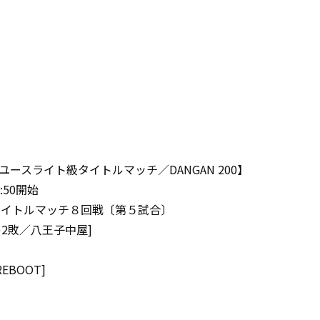
日本ユースライト級タイトルマッチ／DANGAN 200】
50開始
タイトルマッチ８回戦〔第５試合〕
O)2敗／八王子中屋]
REBOOT]