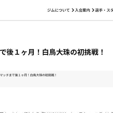
ジムについて
入会案内
選手・ス
HOME
ジムについて
トレーニング
見学・1日体験
 第2原嶋ビル1F
トレーニング
アマ・スパー各大会・キッズ
法人会員について
アマ・スパー各大会・キッズ
 14:00〜19:00
で後１ヶ月！白鳥大珠の初挑戦！
選手・スタッフ
マッチまで後１ヶ月！白鳥大珠の初挑戦！