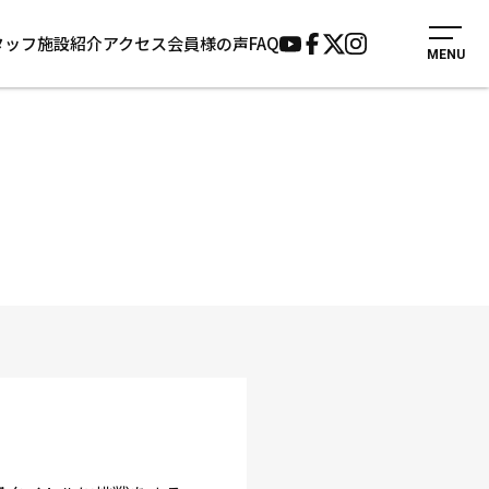
タッフ
施設紹介
アクセス
会員様の声
FAQ
MENU
入会案内
会員様の声
見学・1日体験
よくあるご質問
法人会員について
お知らせ
施設紹介
サポーター募集
アクセス
お問い合わせ
個人情報保護方針