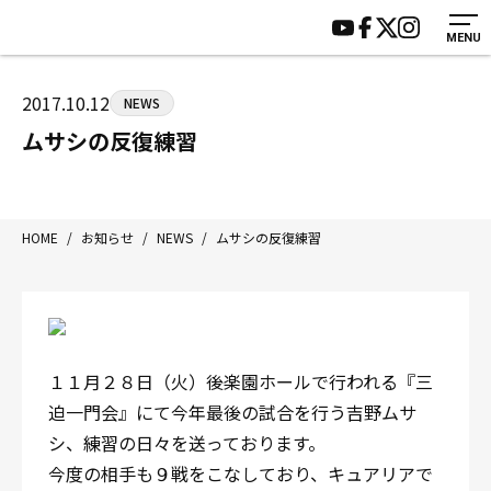
MENU
HOME
施設紹介
ジムについて
アクセス
2017.10.12
NEWS
トレーニング
会員様の声
ムサシの反復練習
アマ・スパー各大会・キッズ
よくあるご質問
選手・スタッフ
お知らせ
入会案内
サポーター募集
HOME
/
お知らせ
/
NEWS
/
ムサシの反復練習
見学・1日体験
お問い合わせ
法人会員について
個人情報保護方針
八王子中屋ボクシングジム
〒192-0072 東京都八王子市南町3-8 第2原嶋ビル1F
１１月２８日（火）後楽園ホールで行われる『三
Tel/Fax：042-622-7222
迫一門会』にて今年最後の試合を行う吉野ムサ
営業時間：月〜土 14:00〜22:00 / 日・祝 14:00〜19:00
シ、練習の日々を送っております。
今度の相手も９戦をこなしており、キュアリアで