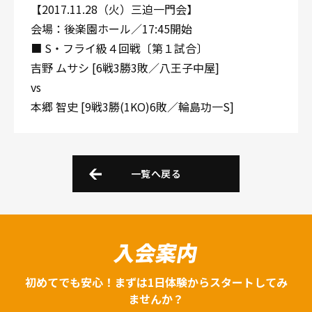
【2017.11.28（火）三迫一門会】
会場：後楽園ホール／17:45開始
■ S・フライ級４回戦〔第１試合〕
吉野 ムサシ [6戦3勝3敗／八王子中屋]
vs
本郷 智史 [9戦3勝(1KO)6敗／輪島功一S]
一覧へ戻る
入会案内
初めてでも安心！まずは1日体験からスタートしてみ
ませんか？