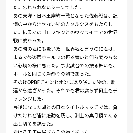
た。忘れられないシーンでした。
あの東洋・日本王座統一戦となった佐藤戦は、記
憶の中から消せない程のカタルシスをもたらし
た。結果あのゴロフキンとのウクライナでの世界
戦に繋がった。
あの時の君にも驚いた。世界戦と言うのに君は、
まるで後楽園ホールでの振る舞いと何ら変わらな
い心境の様に思えた。事実試合での振る舞いも、
ホールと同じく冷静その物であった。
その後OPBFチャンピオンに返り咲いた物の、勝
運から遠ざかった。それでも君は腐らず何度もチ
ャレンジした。
最後になった胡との日本タイトルマッチでは、負
けたけれど皆に感動を残し、淵上の真骨頂である
出し切るを魅せた。
君は八王子中屋ジムその物であった。