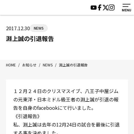
MENU
HOME
施設紹介
ジムについて
アクセス
2017.12.30
NEWS
トレーニング
会員様の声
淵上誠の引退報告
アマ・スパー各大会・キッズ
よくあるご質問
選手・スタッフ
お知らせ
入会案内
サポーター募集
HOME
/
お知らせ
/
NEWS
/
淵上誠の引退報告
見学・1日体験
お問い合わせ
法人会員について
個人情報保護方針
１２月２４日のクリスマスイブ、八王子中屋ジム
八王子中屋ボクシングジム
の元東洋・日本ミドル級王者の淵上誠が引退の報
〒192-0072 東京都八王子市南町3-8 第2原嶋ビル1F
告を自身のfacebookにて行いました。
Tel/Fax：042-622-7222
《引退報告》
営業時間：月〜土 14:00〜22:00 / 日・祝 14:00〜19:00
私、淵上誠は去年の12月24日の試合を最後に引退
する事を決めました。