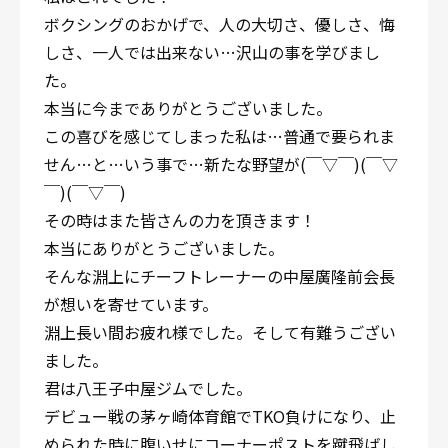
ボクシングのおかげで、人の大切さ、優しさ、悔
しさ、一人では出来ない…沢山の事を学びまし
た。
本当に今までありがとうございました。
この喜びを感じてしまった私は…普通で要られま
せん…と…いう事で…新たな野望が(￣▽￣)(￣▽
￣)(￣▽￣)
その時はまた皆さんの力を頂きます！
本当にありがとうございました。
そんな淵上にチーフトレーナーの中屋廣隆前会長
が想いを寄せています。
淵上長い間お疲れ様でした。そして有難うござい
ました。
君は八王子中屋ジムでした。
デビュー戦の茅ヶ崎体育館でTKO負けになり、止
められた時に腹いせにコーナーポストを蹴飛ばし