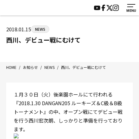
MENU
HOME
施設紹介
ジムについて
アクセス
2018.01.15
NEWS
トレーニング
会員様の声
西川、デビュー戦にむけて
アマ・スパー各大会・キッズ
よくあるご質問
選手・スタッフ
お知らせ
入会案内
サポーター募集
HOME
/
お知らせ
/
NEWS
/
西川、デビュー戦にむけて
見学・1日体験
お問い合わせ
法人会員について
個人情報保護方針
１月３０日（火）後楽園ホールにて行われる
八王子中屋ボクシングジム
『2018.1.30 DANGAN205 ルーキーズ＆C級＆B級
〒192-0072 東京都八王子市南町3-8 第2原嶋ビル1F
トーナメント』の中、オープン戦にてデビュー戦
Tel/Fax：042-622-7222
を行う西川宏次朗、しっかりと準備を行っており
営業時間：月〜土 14:00〜22:00 / 日・祝 14:00〜19:00
ます。